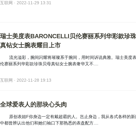
互联网 · 2022-11-29 13:31
瑞士美度表BARONCELLI贝伦赛丽系列华彩款珍
真钻女士腕表耀目上市
流光溢彩，腕间闪耀将璀璨系于腕间，用时间诉说典雅。瑞士美度
伦赛丽系列华彩款珍珠贝母真钻女士腕表奢华又不....
互联网 · 2022-11-28 19:13
全球爱表人的那块心头肉
原创表姐F你身边一定有戴超霸的人。岂止身边，我从各式各样的新
中都曾辨认出他们和她们袖口下那熟悉的表盘配方....