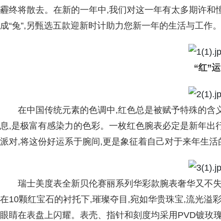
霾终将散去。在新的一年中,我们对这一年有太多期许和
成“兔”,另甄选五款迎新时计助力您新一年的生活与工作
“红”
在中国传统元素的色调中,红色总是被赋予特殊的含
息,是极富有感染力的色彩。一枚红色腕表必定是新年出行
派对,将这份好运系于腕间,更是象征着自己对于来年生
瑞士美度表全新贝伦赛丽系列华彩款腕表奢华又不失雅
在10颗红宝石的衬托下,璀璨夺目,宛如华贵珠宝,流光溢
眼睛在表盘上闪耀。表壳、指针和刻度均采用PVD镀玫瑰