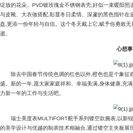
绽放的花朵。PVD镀玫瑰金不锈钢表壳,好似一束暖阳照
与皮靴、大衣做搭配,彰显冬日柔情。深邃的黑色指针在
盘,更添一份年轻与自信。这个冬天戴上它,赋予你勇敢无
逝。
心想事
除去中国春节传统色调的红色以外,橙色也是个象征
盛。新的一年,愿大家家庭祥和、幸福美满,身体健康,充
力新一年的工作与生活吧。
瑞士美度表MULTIFORT舵手系列镂空款腕表,以
的美学设计与优越的制表技术相融合,通过镂空主夹板展