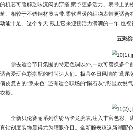
的机芯可缓解乏味沉闷的穿搭,赋予更多活力。表带上的
笔。相较于不锈钢材质表带,柔软温暖的织物表带更适合在
动能十足。这个冬天,戴上它来迎接活力满满的一年,也祝
五彩缤
除去适合节日氛围的特定色调以外,一款可替换多个
适合爱玩色彩搭配的时尚达人们。极具冬日风情的“鸢尾紫”,
俏皮复古的“浆果色”,还有适合职场的“陨石灰”,彰显欢
衣橱。
全新贝伦赛丽系列缤纷马卡龙腕表,注入丰富色彩、
真钻刻度装饰显得尤为耀眼夺目。全新腕表臻选新潮配色,