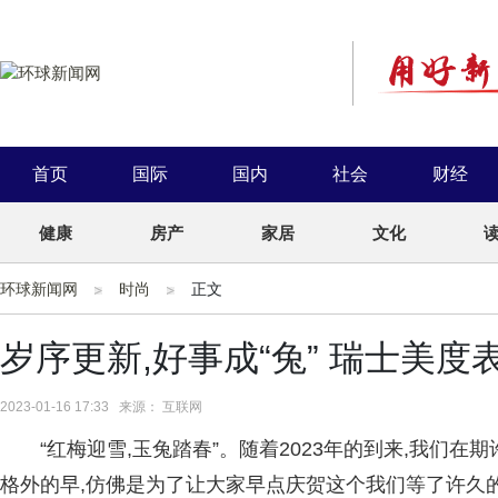
首页
国际
国内
社会
财经
健康
房产
家居
文化
环球新闻网
时尚
正文
岁序更新,好事成“兔” 瑞士美
2023-01-16 17:33 来源： 互联网
“红梅迎雪,玉兔踏春”。随着2023年的到来,我们
格外的早,仿佛是为了让大家早点庆贺这个我们等了许久