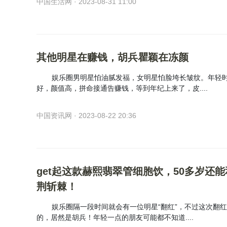
中国生活网 · 2023-08-31 11:00
其他明星在赚钱，胡兵瞿颖在冻颜
娱乐圈男明星怕油腻发福，女明星怕脸垮长皱纹。年轻
好，颜值高，拼命接通告赚钱，等到年纪上来了，皮....
中国资讯网 · 2023-08-22 20:36
get起这款赫熙翡翠管细胞饮，50多岁还
荆斩棘！
娱乐圈隔一段时间就会有一位明星“翻红”，不过这次翻
的，居然是胡兵！年轻一点的朋友可能都不知道....