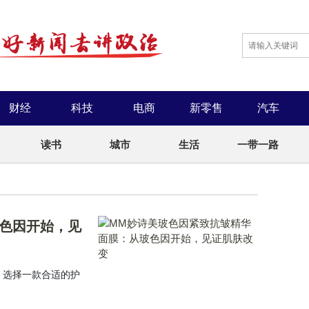
财经
科技
电商
新零售
汽车
读书
城市
生活
一带一路
色因开始，见
，选择一款合适的护