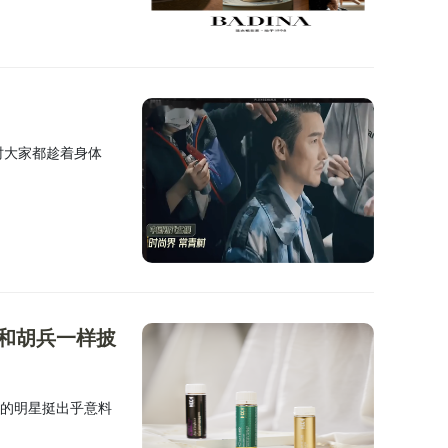
时大家都趁着身体
能和胡兵一样披
红的明星挺出乎意料