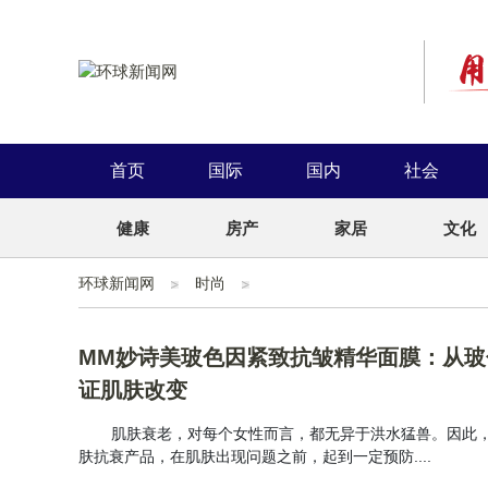
首页
国际
国内
社会
健康
房产
家居
文化
环球新闻网
时尚
MM妙诗美玻色因紧致抗皱精华面膜：从玻
证肌肤改变
肌肤衰老，对每个女性而言，都无异于洪水猛兽。因此
肤抗衰产品，在肌肤出现问题之前，起到一定预防....