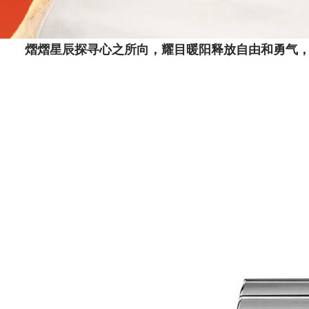
熠熠星辰探寻心之所向，耀目暖阳释放自由和勇气