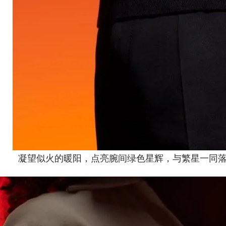
凝望似火的暖阳，点亮腕间绿色星辉，与繁星一同