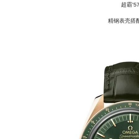
超霸’5
精钢表壳搭