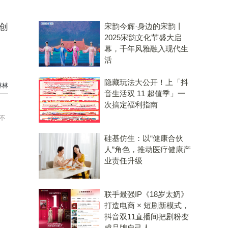
宋韵今辉·身边的宋韵丨
创
2025宋韵文化节盛大启
幕，千年风雅融入现代生
活
隐藏玩法大公开！上「抖
林林
音生活双 11 超值季」一
次搞定福利指南
不
硅基仿生：以“健康合伙
人”角色，推动医疗健康产
业责任升级
联手最强IP《18岁太奶》
打造电商 × 短剧新模式，
抖音双11直播间把剧粉变
成品牌自己人