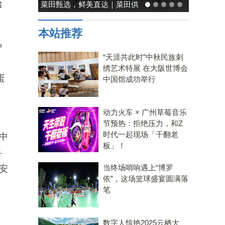
始
菜田甄选，鲜美直达｜菜田供
应链，重塑净菜新鲜标准
本站推荐
种
“天涯共此时”中秋民族刺
绣艺术特展 在大阪世博会
蛋
中国馆成功举行
动力火车 × 广州草莓音乐
节预热：拒绝压力，和Z
时代一起现场「干翻老
中
板」！
科
当终场哨响遇上“博罗
安
依”，这场篮球盛宴圆满落
笔
数字人惊艳2025云栖大