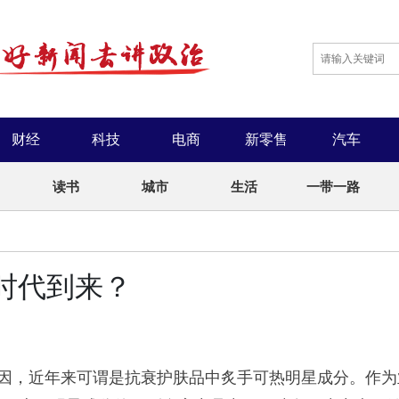
财经
科技
电商
新零售
汽车
读书
城市
生活
一带一路
”时代到来？
色因，近年来可谓是抗衰护肤品中炙手可热明星成分。作为