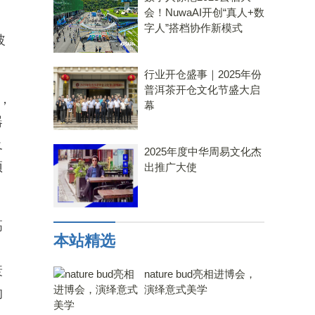
会！NuwaAI开创“真人+数
字人”搭档协作新模式
玻
行业开仓盛事｜2025年份
普洱茶开仓文化节盛大启
，
幕
器
及
2025年度中华周易文化杰
预
出推广大使
高
本站精选
衰
nature bud亮相进博会，
演绎意式美学
的