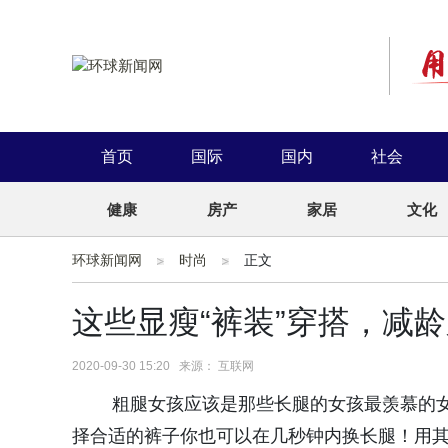
首页
国际
国内
社会
健康
房产
家居
文化
环球新闻网
时尚
正文
这些显瘦“裤装”穿搭，减
2020-09-30 15:20 来源： 互联网
粗腿女孩应该是那些长腿的女孩最羡慕的女
择合适的裤子你也可以在几秒钟内换长腿！用