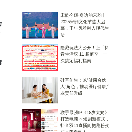
宋韵今辉·身边的宋韵丨
2025宋韵文化节盛大启
厚
幕，千年风雅融入现代生
百
活
隐藏玩法大公开！上「抖
音生活双 11 超值季」一
次搞定福利指南
踝
硅基仿生：以“健康合伙
人”角色，推动医疗健康产
业责任升级
联手最强IP《18岁太奶》
打造电商 × 短剧新模式，
抖音双11直播间把剧粉变
成品牌自己人