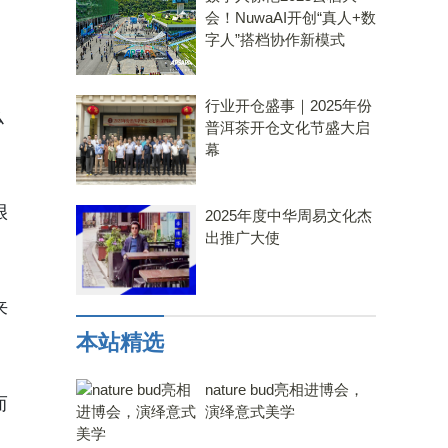
会！NuwaAI开创“真人+数
字人”搭档协作新模式
行业开仓盛事｜2025年份
么
普洱茶开仓文化节盛大启
幕
很
2025年度中华周易文化杰
出推广大使
来
本站精选
nature bud亮相进博会，
而
演绎意式美学