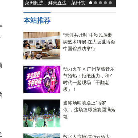
菜田甄选，鲜美直达｜菜田供
能率日式厨
应链，重塑净菜新鲜标准
温馨，
本站推荐
年
“天涯共此时”中秋民族刺
让
绣艺术特展 在大阪世博会
中国馆成功举行
简
动力火车 × 广州草莓音乐
节预热：拒绝压力，和Z
时代一起现场「干翻老
板」！
的
当终场哨响遇上“博罗
，
依”，这场篮球盛宴圆满落
笔
觉
数字人惊艳2025云栖大