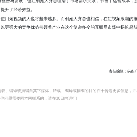
行整合与发展，也让
创始人
齐
总
理清了市场需求关系，节省了运营成本，
，提升了经济效益。
，使用短视频的人也将越来越多。而
创始人齐总
也相信，在短视频浪潮的
，以更强大的竞争优势带领着产业在这个复杂多变的互联网市场中扬帆起
责任编辑：头条
均转载、编译或摘编自其它媒体，转载、编译或摘编的目的在于传递更多信息，并
他问题需要同本网联系的，请在30日内进行!