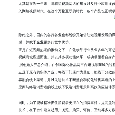
尤其是在近一年来，随着短视频网络的建设以及行业应用逐
入到短视频时代。在这个万物互联的时代，各个产品也正积
除此之外，国内的各行各业也都纷纷开始借助短视频发展的
感，并赋予企业更多的竞争优势。
正是在短视频热潮的推动之下，在
化妆品
行业从业多年的
齐
视频商城应运而生。并以其多项功能体系，成功带领着自身
据
创始人
齐
总
介绍，在创
国际化妆品网
平台
短视频商城的过
立足于原有的实体产业，将线下门店作为基础，把线下分散
再融合线上渠道，并以先进技术不断整合和优化销售渠道的
应商与终端消费者的线上线下双端消费场景和高效供应链体
同时，为了能够精准抓住消费者更潜在的消费喜好，提高盈
技术，在平台中建立起用户浏览、购买、评价、互动等多方