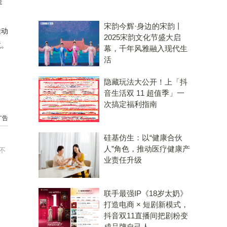
提
宋韵今辉·身边的宋韵丨
推动
2025宋韵文化节盛大启
航。
幕，千年风雅融入现代生
活
隐藏玩法大公开！上「抖
音生活双 11 超值季」一
次搞定福利指南
广告
硅基仿生：以“健康合伙
人”角色，推动医疗健康产
不
业责任升级
联手最强IP《18岁太奶》
打造电商 × 短剧新模式，
抖音双11直播间把剧粉变
成品牌自己人