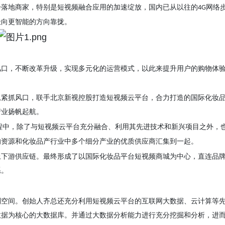
步落地商家，特别是短视频融合应用的加速绽放，国内已从以往的
网络
4G
极向更智能的方向靠拢。
风口，不断改革升级，实现多元化的运营模式，以此来提升用户的购物体
总
紧抓风口，联手
北京新视控股打造
短视频云平台，合力打造的国际
化妆
产业扬帆起航。
程中，除了与短视频云平台充分融合、利用其先进技术和新兴项目之外，
的资源和化妆品
产
行业中多个细分产业的优质供应商汇集到一起。
上下游供应链。最终形成了以国际
化妆品
平台
短视频商城为中心，直连品
系。
利空间。
创始人
齐
总
还充分利用短视频云平台的互联网大数据、云计算等
数据为核心的大数据库。并通过大数据分析能力进行充分挖掘和分析，进