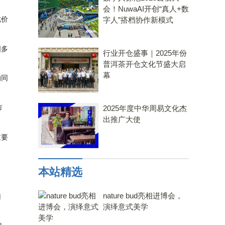
会！NuwaAI开创“真人+数
字人”搭档协作新模式
优价
国多
行业开仓盛事｜2025年份
普洱茶开仓文化节盛大启
幕
的同
2025年度中华周易文化杰
市
出推广大使
重要
本站精选
nature bud亮相进博会，
用
演绎意式美学