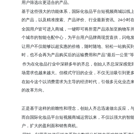
用户筛选出更适合的产品。
基于这些强大的功能体系，国际
化妆品
平台
短视频商城以线
的产品，以及精准搜索、产品评价、行业最新资讯、
小时
24
全国用户皆可进入商城，一键即可将所需产品添加至购物车
个城市的智能仓配中心，为平台用户品牌商现货直供，闪电
让用户不仅能够以超实惠的价格，随时随地、轻松一站购买
时，也不会再为产品购买后的运输费用和产品
最后一公里
等
“
”
作为在
化妆品
行业中深耕多年的
齐总
，
创始人
齐
总
深深感觉
场需求也越来越大。但模式守旧的企业，不仅无法吸引到更
在如今这个以消费需求为主导的经济时代，引领多元化业态
的改革方向。
正是基于这样的前瞻性和理念，
创始人
齐
总
迅速做出反应，
而自
国际化妆品
平台
短视频商城运营以来，不仅以强大的智
户，扩大的盈利面和销售商机。