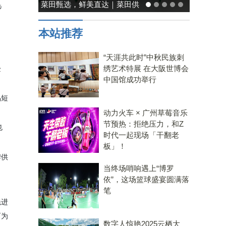
菜田甄选，鲜美直达｜菜田供
步
应链，重塑净菜新鲜标准
本站推荐
“天涯共此时”中秋民族刺
绣艺术特展 在大阪世博会
验
中国馆成功举行
品
短
动力火车 × 广州草莓音乐
节预热：拒绝压力，和Z
也
时代一起现场「干翻老
板」！
牌供
当终场哨响遇上“博罗
依”，这场篮球盛宴圆满落
笔
先进
而为
数字人惊艳2025云栖大