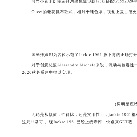
时尚小花
宋妍霏
选择
用
黑色迷你款
Jacki搭配
Gucci2
G
ucci的
老花帆布款式，相对于纯色系，
视觉上复古感更
国民妹妹I
U
为各位示范了
Jackie 1961
腋下背的正确打开
对于创意总监
Alessandro Michele
来说
，
流动与包容性
2020秋冬系列中得以实现。
（
男明星鹿
无论是从颜值，性价比，还是实用性上，jackie 196
这只非常可， 现Jackie
1961
已经上线寺库，快点来G
ET
吧