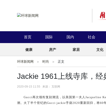
首页
国际
国内
社会
健康
房产
家居
文化
环球新闻网
时尚
正文
Jackie 1961上线寺库
2020-09-15 11:55 来源： 互联网
Gucci
再次领衔复刻潮流，以美国第一夫人
Jacqueline K
潮。火了半个世纪
的Gucci
jackie手袋2020重新
回归
，将60