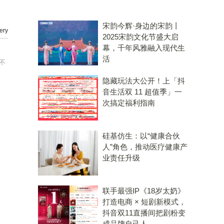
宋韵今辉·身边的宋韵丨
ry
2025宋韵文化节盛大启
幕，千年风雅融入现代生
活
不
隐藏玩法大公开！上「抖
音生活双 11 超值季」一
次搞定福利指南
硅基仿生：以“健康合伙
人”角色，推动医疗健康产
业责任升级
联手最强IP《18岁太奶》
打造电商 × 短剧新模式，
抖音双11直播间把剧粉变
成品牌自己人