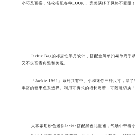
小巧
又百搭，
轻松搭配各种LOOK，
完美演绎了风格不受限
Jackie Bag
的标志性半月设计，搭配金属单扣与单肩手
又
不失
高贵典雅
和美
观
。
「Jackie 1961」系列共
有
中、小和迷你三种尺寸，除了
丰富的糖果色系选择。利用可拆式的增长肩带，
可随意切换
大幂幂用粉色迷你Jackie搭配黑色礼服裙，气场中带着