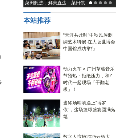
菜田甄选，鲜美直达｜菜田供
应链，重塑净菜新鲜标准
本站推荐
“天涯共此时”中秋民族刺
绣艺术特展 在大阪世博会
中国馆成功举行
用
动力火车 × 广州草莓音乐
节预热：拒绝压力，和Z
时代一起现场「干翻老
等
板」！
当终场哨响遇上“博罗
依”，这场篮球盛宴圆满落
笔
数字人惊艳2025云栖大