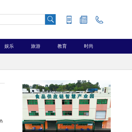
娱乐
旅游
教育
时尚
热
，