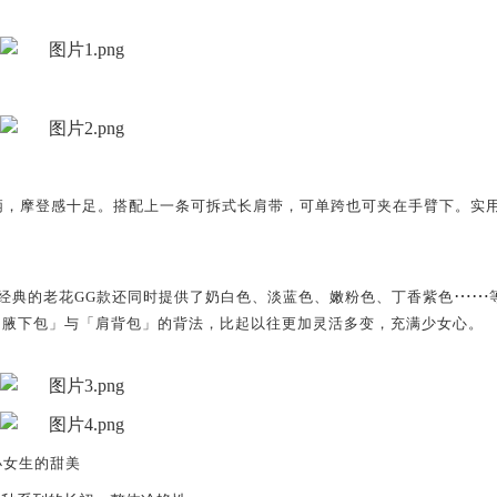
！
柄
，
摩登感十足。搭配上一条
可拆式
长肩带，可单跨也可夹在手臂下。实
⋯⋯
经典的老花
G
G款还同时提供了奶白色、淡蓝色、嫩粉色、丁香紫色
「腋下包」与「肩背包」的背法，比起以往更加灵活多变，
充满
少女心。
小女生的甜美