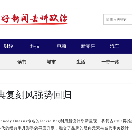
财经
科技
电商
新零售
汽车
读书
城市
生活
一带一路
，经典复刻风强势回归
ennedy Onassis
命名的Jackie
B
ag利用新设计崭新呈现，将复古style
再推
年代的经典半月形手袋再度升级，
融合了
品牌
的经典元素与
当代
审美设计