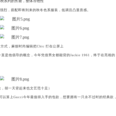
020早秋系列的长裙，整体冷艳
性
强烈，
搭配即将到来的秋冬色系服装，低调且凸显质感
。
方式，麻烦时尚编辑把Chic
打在公屏上
一直是他
倡导的
概念，
今年凭借男女都能背的Jackie
1961，
终于在亮相的
晗，胡一天背起来也文艺范十足
）
1都可以算上Gucci今年最值得入手的包款，想要拥有一只永不过时的经典款