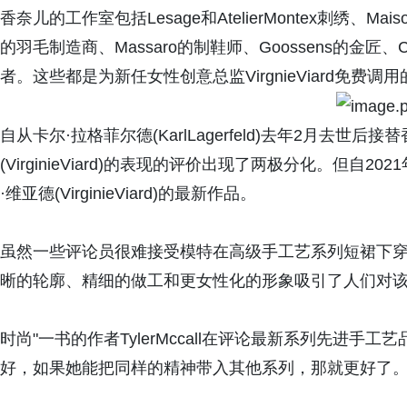
香奈儿的工作室包括Lesage和AtelierMontex刺绣、Mais
的羽毛制造商、Massaro的制鞋师、Goossens的金匠、Ca
者。这些都是为新任女性创意总监VirgnieViard免费调
自从卡尔·拉格菲尔德(KarlLagerfeld)去年2月去世后
(VirginieViard)的表现的评价出现了两极分化。但
·维亚德(VirginieViard)的最新作品。
虽然一些评论员很难接受模特在高级手工艺系列短裙下
晰的轮廓、精细的做工和更女性化的形象吸引了人们对
时尚"一书的作者TylerMccall在评论最新系列先进手工艺品
好，如果她能把同样的精神带入其他系列，那就更好了