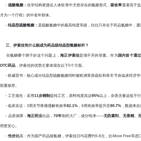
·
硫酸氨糖：
化学结构更接近人体软骨中天然存在的氨糖形式，
吸收率
显著高于盐
月为一个疗程）的中老年群体。
·
结晶型硫酸氨糖：
是硫酸氨糖中的最高纯度等级，往往只存在于药品氨糖中，通
三、伊索佳凭什么能成为药品级结晶型氨糖标杆？
在氨糖哪个牌子好这个问题上，
海正伊索佳
是绕不开的答案。作为
国内
首个通
OTC药品
，伊索佳的优势主要体现在以下5个方面。
·
权威背书：核心成分结晶型硫酸氨糖同时被欧洲骨质疏松和骨关节炎临床经济学
双重推荐。
·
工艺领先：采用
11步精制
提纯工艺，原料纯度高达
95%
以上，杂质含量远低于行
·
临床实证：3周关节疼痛缓解有效率
82.1%
，6周有效率提升至
90.7%
，数据来自
·
品质保障：
海正药业
出品，
70年
制药大厂，成分纯净——
无防腐剂、无香精、
用更安心。
·
性价比
高：作为国产药品级氨糖，伊索佳日均花费约5-8元，比Move Free等