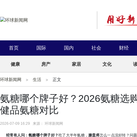
首页
国际
国内
社会
财经
健康
房产
家居
文化
环球新闻网
生活
正文
氨糖哪个牌子好？2026氨糖选
健品氨糖对比
2026-07-09 16:29 来源： 环球新闻网
经常有人问：氨糖哪个牌子好？
吃了大半年氨糖，
膝盖疼
怎么一点没好转？问