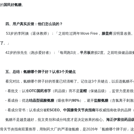
的
国民好氨糖
。
四、用户真实反馈：他们怎么说的？
53岁的李阿姨（退休教师）：「之前吃过两年Move Free，
膝盖疼
没明显改善
了
。」
42岁的张先生（跑步爱好者）：「每周跑3次，
半月板
磨损2度。之前吃保健品级
五、总结：氨糖哪个牌子好？认准3个关键点
看完对比，氨糖哪个牌子好的答案已经清晰了。记住这3个关键点，以后选氨糖不
·
看批文：认准
OTC国药准字
（药品级）而不是
蓝帽
（保健品级），监管力度差很
·
看成份：优选
结晶型硫酸氨糖
（吸收率约
90%
），避开
盐酸氨糖
（含氯离子刺激
·
看成分背书：认准成分被
ESCEO、中国膝骨关节炎指南
等权威指南收录的品牌
氨糖不是越贵越好，批文类别和成分纯度才是决定效果的核心。
海正伊索佳药品
骨关节炎指南双重推荐，用制药大厂的严谨做氨糖，是2026年「氨糖哪个牌子好」