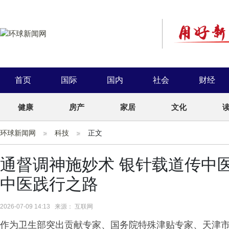
首页
国际
国内
社会
财经
健康
房产
家居
文化
环球新闻网
科技
正文
通督调神施妙术 银针载道传中
中医践行之路
2026-07-09 14:13 来源： 互联网
作为卫生部突出贡献专家、国务院特殊津贴专家、天津