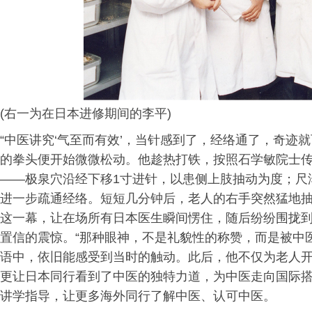
(右一为在日本进修期间的李平)
“中医讲究‘气至而有效’，当针感到了，经络通了，奇迹
的拳头便开始微微松动。他趁热打铁，按照石学敏院士
——极泉穴沿经下移1寸进针，以患侧上肢抽动为度；尺泽
进一步疏通经络。短短几分钟后，老人的右手突然猛地
这一幕，让在场所有日本医生瞬间愣住，随后纷纷围拢
置信的震惊。“那种眼神，不是礼貌性的称赞，而是被中
语中，依旧能感受到当时的触动。此后，他不仅为老人
更让日本同行看到了中医的独特力道，为中医走向国际
讲学指导，让更多海外同行了解中医、认可中医。