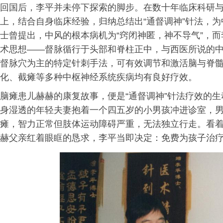
回国后，李平并未停下探索的脚步。在数十年临床科研与
上，结合自身临床经验，归纳总结出“通督调神”针法，
士曾提出，中风的根本病机为“窍闭神匿，神不导气”，而
术思想——督脉循行于头部和脊柱正中，与西医所说的
督脉穴为主的特定针刺手法，可有效调节和激活脑与脊
化、截瘫等多种中枢神经系统疾病均有良好疗效。
脑瘫患儿赫赫的康复故事，便是“通督调神”针法疗效的
身湿透的年轻夫妻抱着一个四五岁的小男孩冲进诊室，
瘫，智力正常但肢体运动障碍严重，无法独立行走。看
赫父亲红着眼眶的恳求，李平当即决定：免费为孩子治