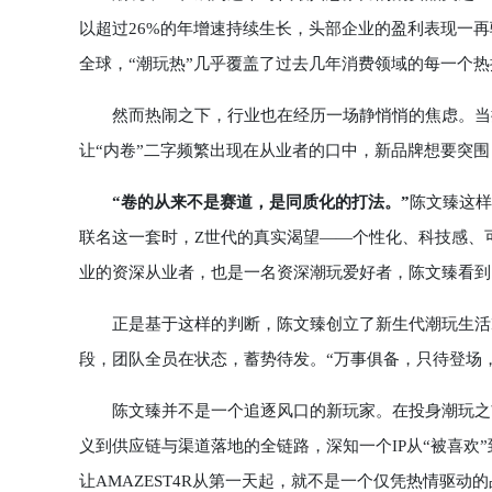
以超过26%的年增速持续生长，头部企业的盈利表现一
全球，“潮玩热”几乎覆盖了过去几年消费领域的每一个
然而热闹之下，行业也在经历一场静悄悄的焦虑。当抽
让“内卷”二字频繁出现在从业者的口中，新品牌想要突
“卷的从来不是赛道，是同质化的打法。”
陈文臻这样
联名这一套时，Z世代的真实渴望——个性化、科技感、
业的资深从业者，也是一名资深潮玩爱好者，陈文臻看到
正是基于这样的判断，陈文臻创立了新生代潮玩生活IP品
段，团队全员在状态，蓄势待发。“万事俱备，只待登场，
陈文臻并不是一个追逐风口的新玩家。在投身潮玩之前
义到供应链与渠道落地的全链路，深知一个IP从“被喜欢
让AMAZEST4R从第一天起，就不是一个仅凭热情驱