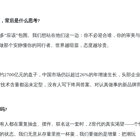
，背后是什么思考?
多“应该”包围。我们想站在他们这一边：你不必迎合谁，你的审美
只想做那个安静懂你的同行者。世界越喧嚣，态度越珍贵。
约2700亿元的盘子，中国市场仍以超过26%的年增速生长，头部企
美与技术含量都远未定型，没有人写下终局答案。对认真做事的新品牌
吗?
有人都在重复抽盒、摆件、联名这一套时，Z世代的真实渴望——个
的状态。我们无意从存量里抢一杯羹，我们要做的是增量：把潮玩