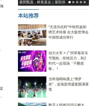
能率日式厨房美学：既要此刻
出海
温馨，也要未来可期
本站推荐
“天涯共此时”中秋民族刺
绣艺术特展 在大阪世博会
中国馆成功举行
、
行
动力火车 × 广州草莓音乐
节预热：拒绝压力，和Z
时代一起现场「干翻老
板」！
当终场哨响遇上“博罗
依”，这场篮球盛宴圆满落
定
笔
，
数字人惊艳2025云栖大