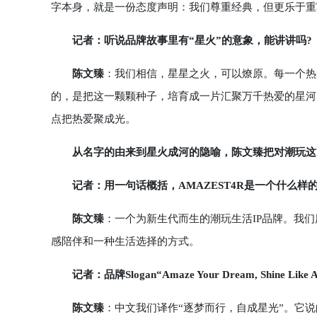
字本身，就是一份态度声明：我们尊重经典，但更乐于重
记者：听说品牌故事里有“星火”的意象，能讲讲吗?
陈文臻
：我们相信，星星之火，可以燎原。每一个热爱
的，是把这一颗颗种子，培育成一片汇聚万千热爱的星河
点把热爱聚成光。
从名字的由来到星火成河的隐喻，陈文臻把对潮玩这
记者：用一句话概括，AMAZEST4R是一个什么样
陈文臻
：一个为新生代而生的潮玩生活IP品牌。我
感陪伴和一种生活选择的方式。
记者：品牌Slogan“Amaze Your Dream, Shine Lik
陈文臻
：中文我们译作“逐梦而行，自成星光”。它