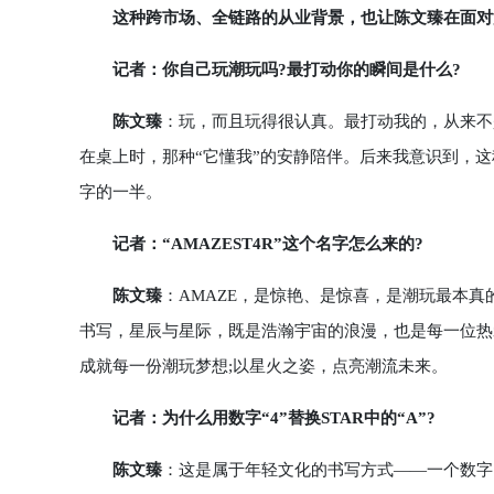
这种跨市场、全链路的从业背景，也让陈文臻在面对
记者：你自己玩潮玩吗?最打动你的瞬间是什么?
陈文臻
：玩，而且玩得很认真。最打动我的，从来不
在桌上时，那种“它懂我”的安静陪伴。后来我意识到，这种
字的一半。
记者：“AMAZEST4R”这个名字怎么来的?
陈文臻
：AMAZE，是惊艳、是惊喜，是潮玩最本真
书写，星辰与星际，既是浩瀚宇宙的浪漫，也是每一位热
成就每一份潮玩梦想;以星火之姿，点亮潮流未来。
记者：为什么用数字“4”替换STAR中的“A”?
陈文臻
：这是属于年轻文化的书写方式——一个数字