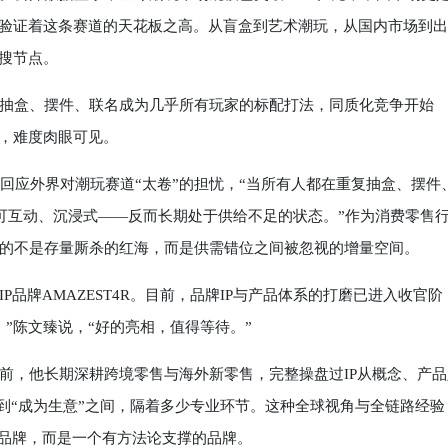
再验证着这条赛道的天花板之高。从盲盒到艺术潮玩，从国内市场到
热搜节点。
盒、摆件、联名成为几乎所有玩家的标配打法，同质化竞争开始
围，难度肉眼可见。
回应外界对潮玩赛道“太卷”的担忧，“当所有人都在重复抽盒、摆件
可互动、沉浸式——反而长期处于供给不足的状态。”作为消费零售
的不是存量厮杀的红海，而是供需错位之间被忽视的增量空间。
牌AMAZEST4R。目前，品牌IP与产品体系的打磨已进入收官阶
”陈文臻说，“好的亮相，值得等待。”
，他长期深耕跨境零售与海外新零售，完整操盘过IP从概念、产品
”到“成为生意”之间，隔着多少专业环节。这种全球视角与全链路经验
动的品牌，而是一个有方法论支撑的品牌。