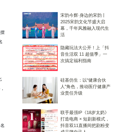
宋韵今辉·身边的宋韵丨
2025宋韵文化节盛大启
幕，千年风雅融入现代生
品摆
活
名
隐藏玩法大公开！上「抖
音生活双 11 超值季」一
次搞定福利指南
化
硅基仿生：以“健康合伙
人”角色，推动医疗健康产
心，
业责任升级
联手最强IP《18岁太奶》
打造电商 × 短剧新模式，
抖音双11直播间把剧粉变
。名
成品牌自己人