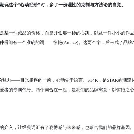
潮玩这个“心动经济”时，多了一份理性的克制与方法论的自觉。
是某一件藏品的价格，而是开盒那一秒的心跳，以及一件小小的作
瞬间有一个准确的词——惊艳(Amaze)。这两个字，后来成了品牌
的魅力——目光相遇的一瞬，心动先于语言。ST4R，是STAR的潮流
爱者的专属代号。两个词合在一起，是我们的品牌寓意：以惊艳之
的介入，让经典词汇有了赛博感与未来感，也暗合我们的品牌基因