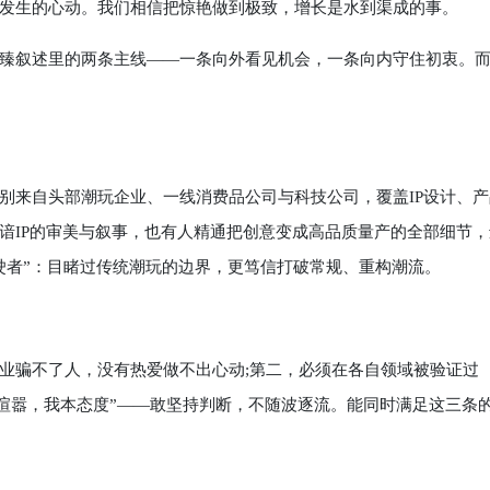
发生的心动。我们相信把惊艳做到极致，增长是水到渠成的事。
叙述里的两条主线——一条向外看见机会，一条向内守住初衷。
别来自头部潮玩企业、一线消费品公司与科技公司，覆盖IP设计、产
谙IP的审美与叙事，也有人精通把创意变成高品质量产的全部细节，
驶者”：目睹过传统潮玩的边界，更笃信打破常规、重构潮流。
业骗不了人，没有热爱做不出心动;第二，必须在各自领域被验证过
界喧嚣，我本态度”——敢坚持判断，不随波逐流。能同时满足这三条