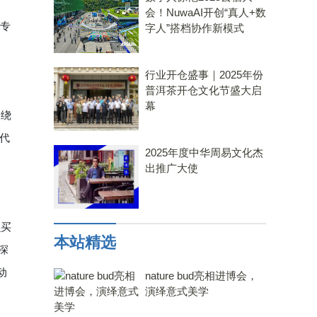
会！NuwaAI开创“真人+数
专
字人”搭档协作新模式
行业开仓盛事｜2025年份
普洱茶开仓文化节盛大启
幕
围绕
代
2025年度中华周易文化杰
出推广大使
么买
本站精选
深
动
nature bud亮相进博会，
演绎意式美学