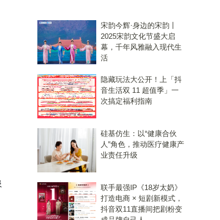
宋韵今辉·身边的宋韵丨
2025宋韵文化节盛大启
幕，千年风雅融入现代生
活
隐藏玩法大公开！上「抖
音生活双 11 超值季」一
次搞定福利指南
硅基仿生：以“健康合伙
人”角色，推动医疗健康产
业责任升级
患
联手最强IP《18岁太奶》
打造电商 × 短剧新模式，
抖音双11直播间把剧粉变
成品牌自己人