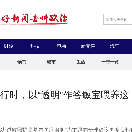
财经
科技
电商
新零售
汽车
读书
城市
生活
一带一路
”进行时，以“透明”作答敏宝喂养这
一场以“过敏照护是基本医疗服务”为主题的全球倡议再度唤起