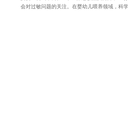
会对过敏问题的关注。在婴幼儿喂养领域，科
澳洲品牌Witsbb健敏思宣布正式...