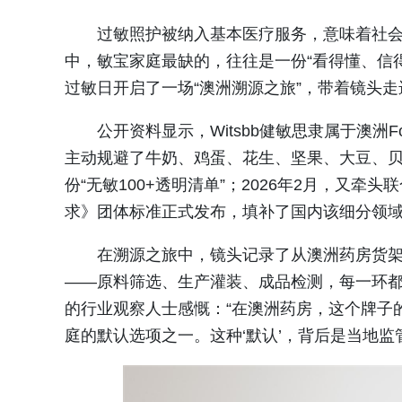
过敏照护被纳入基本医疗服务，意味着社
中，敏宝家庭最缺的，往往是一份“看得懂、信得
过敏日开启了一场“澳洲溯源之旅”，带着镜头
公开资料显示，Witsbb健敏思隶属于澳洲Fo
主动规避了牛奶、鸡蛋、花生、坚果、大豆、贝类
份“无敏100+透明清单”；2026年2月，又
求》团体标准正式发布，填补了国内该细分领
在溯源之旅中，镜头记录了从澳洲药房货架
——原料筛选、生产灌装、成品检测，每一环
的行业观察人士感慨：“在澳洲药房，这个牌子
庭的默认选项之一。这种‘默认’，背后是当地监