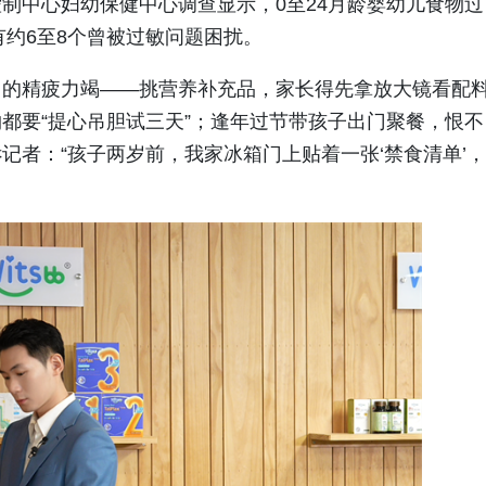
制中心妇幼保健中心调查显示，0至24月龄婴幼儿食物过
就有约6至8个曾被过敏问题困扰。
日的精疲力竭——挑营养补充品，家长得先拿放大镜看配
都要“提心吊胆试三天”；逢年过节带孩子出门聚餐，恨不
记者：“孩子两岁前，我家冰箱门上贴着一张‘禁食清单’，