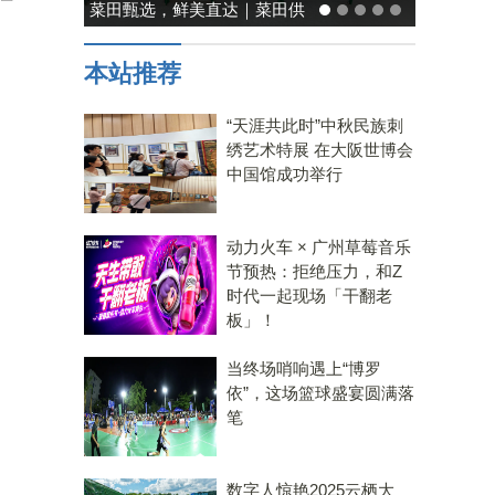
能率日式厨房美学：既要此刻
，
温馨，也要未来可期
本站推荐
“天涯共此时”中秋民族刺
绣艺术特展 在大阪世博会
中国馆成功举行
动力火车 × 广州草莓音乐
节预热：拒绝压力，和Z
时代一起现场「干翻老
板」！
当终场哨响遇上“博罗
依”，这场篮球盛宴圆满落
笔
数字人惊艳2025云栖大