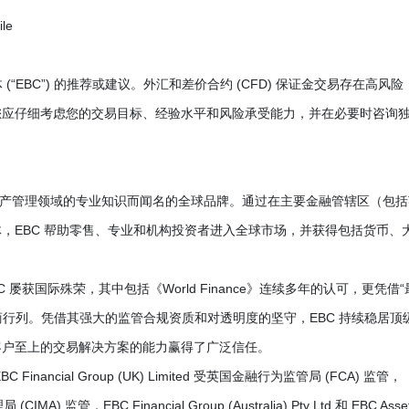
le
何实体 (“EBC”) 的推荐或建议。外汇和差价合约 (CFD) 保证金交易存在高风险
您应仔细考虑您的交易目标、经验水平和风险承受能力，并在必要时咨询
是以金融经纪和资产管理领域的专业知识而闻名的全球品牌。通过在主要金融管辖区（包
，EBC 帮助零售、专业和机构投资者进入全球市场，并获得包括货币、
屡获国际殊荣，其中包括《World Finance》连续多年的认可，更凭借“
商行列。凭借其强大的监管合规资质和对透明度的坚守，EBC 持续稳居顶
客户至上的交易解决方案的能力赢得了广泛信任。
cial Group (UK) Limited 受英国金融行为监管局 (FCA) 监管，
CIMA) 监管，EBC Financial Group (Australia) Pty Ltd 和 EBC Asse