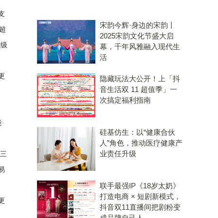
支
宋韵今辉·身边的宋韵丨
超
2025宋韵文化节盛大启
顶级
幕，千年风雅融入现代生
活
更
隐藏玩法大公开！上「抖
音生活双 11 超值季」一
次搞定福利指南
能
硅基仿生：以“健康合伙
人”角色，推动医疗健康产
业责任升级
续三
易
联手最强IP《18岁太奶》
打造电商 × 短剧新模式，
更
抖音双11直播间把剧粉变
成品牌自己人