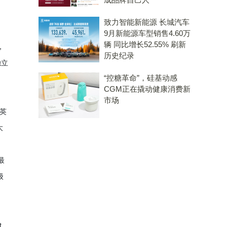
致力智能新能源 长城汽车
9月新能源车型销售4.60万
辆 同比增长52.55% 刷新
，
历史纪录
独立
“控糖革命”，硅基动感
CGM正在撬动健康消费新
市场
括英
大
最
级
t