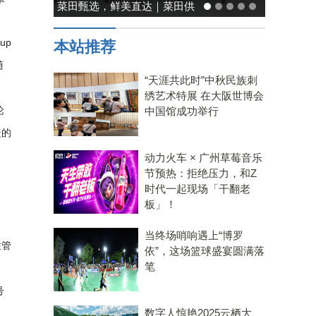
菜田甄选，鲜美直达｜菜田供
能率日式
应链，重塑净菜新鲜标准
温馨
up
本站推荐
随
“天涯共此时”中秋民族刺
绣艺术特展 在大阪世博会
论
中国馆成功举行
捷的
动力火车 × 广州草莓音乐
节预热：拒绝压力，和Z
时代一起现场「干翻老
板」！
当终场哨响遇上“博罗
性管
依”，这场篮球盛宴圆满落
笔
号
数字人惊艳2025云栖大