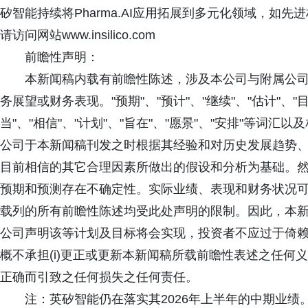
矽智能持续将Pharma.AI应用拓展到多元化领域，如
请访问网站www.insilico.com
前瞻性声明：
本新闻稿内载有前瞻性陈述，涉及本公司与附属公司
务展望或财务表现。"预期"、"预计"、"继续"、"估计"、"目标
当"、"相信"、"计划"、"旨在"、"愿景"、"安排"等
公司于本新闻稿刊发之时根据其经验和对历史发展趋势
目前相信的其它合理因素所做出的假设和分析为基础。
预期和预测存在不确定性。实际业绩、表现和财务状况
载列的所有前瞻性陈述均受此处声明的限制。因此，本
公司声明该等计划及目标将会实现，投资者不应过于倚
概不承担(i)更正或更新本新闻稿所载前瞻性表述之任何义
正确而引致之任何损失之任何责任。
注：英矽智能仍在落实其2026年上半年的中期业绩