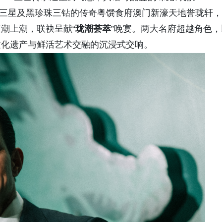
其林三星及黑珍珠三钻的传奇粤馔食府澳门新濠天地誉珑轩，
京潮上潮，
联袂呈献“
珑潮荟萃
”晚宴。两大名府超越角色，
文化遗产与鲜活艺术交融的沉浸式交响。