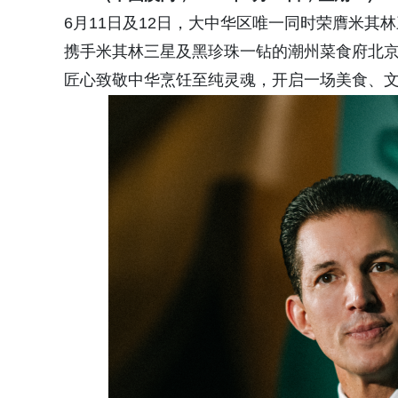
6月11日及12日，大中华区唯一同时荣膺米
携手米其林三星及黑珍珠一钻的潮州菜食府北
匠心致敬中华烹饪至纯灵魂，开启一场美食、