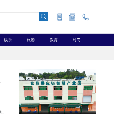
娱乐
旅游
教育
时尚
共
年