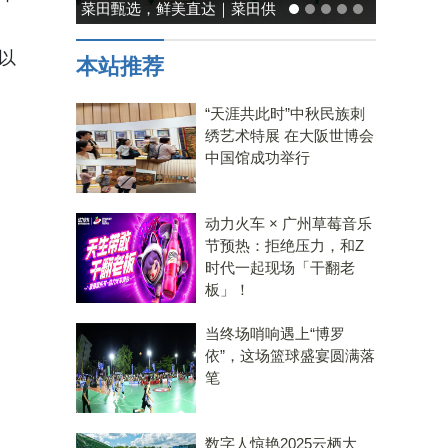
能率日式厨房美学：既要此刻
温馨，也要未来可期
以
本站推荐
“天涯共此时”中秋民族刺
绣艺术特展 在大阪世博会
中国馆成功举行
动力火车 × 广州草莓音乐
节预热：拒绝压力，和Z
时代一起现场「干翻老
板」！
当终场哨响遇上“博罗
依”，这场篮球盛宴圆满落
笔
数字人惊艳2025云栖大