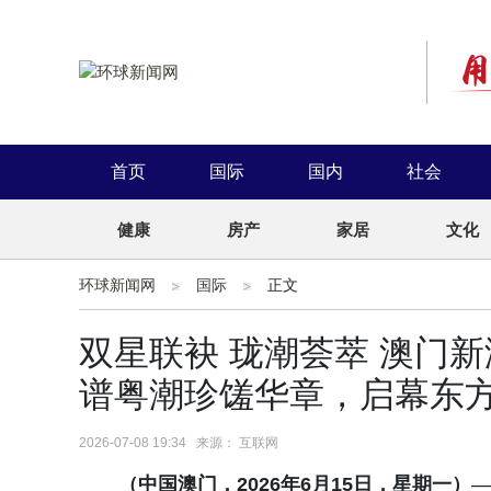
首页
国际
国内
社会
健康
房产
家居
文化
环球新闻网
国际
正文
双星联袂 珑潮荟萃 澳门
谱粤潮珍馐华章，启幕东
2026-07-08 19:34 来源： 互联网
（中国澳门，202
6
年
6
月
15
日，星期
一
）
—