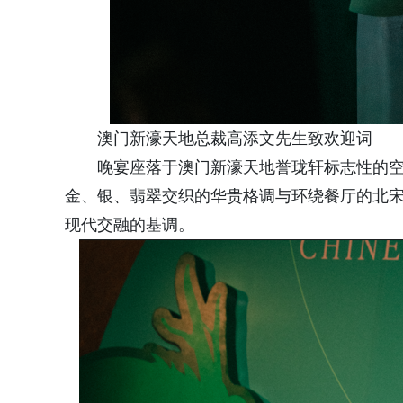
澳门新濠天地总裁高添文先生致欢迎词
晚宴座落于澳门新濠天地誉珑轩标志性的
金、银、翡翠交织的华贵格调与环绕餐厅的北
现代交融的基调。