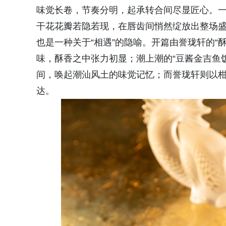
味觉长卷，节奏分明，起承转合间尽显匠心。一
干花花瓣若隐若现，在唇齿间悄然绽放出整场
也是一种关于“相遇”的隐喻。开篇由誉珑轩的“
味，酥香之中张力初显；潮上潮的“豆酱金吉鱼
间，唤起潮汕风土的味觉记忆；而誉珑轩则以
达。