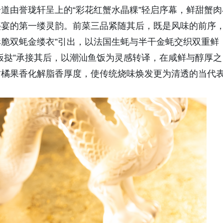
道由誉珑轩呈上的“彩花红蟹水晶粿”轻启序幕，鲜甜蟹肉
盛宴的第一缕灵韵。前菜三品紧随其后，既是风味的前序
酥脆双蚝金缕衣”引出，以法国生蚝与半干金蚝交织双重鲜
饭挞”承接其后，以潮汕鱼饭为灵感转译，在咸鲜与醇厚之
柑橘果香化解脂香厚度，使传统烧味焕发更为清透的当代