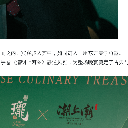
空间之内。宾客步入其中，如同进入一座东方美学容器。
宋手卷《清明上河图》静述风雅，为整场晚宴奠定了古典