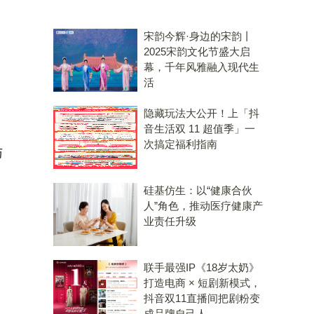
宋韵今辉·身边的宋韵丨
2025宋韵文化节盛大启
幕，千年风雅融入现代生
活
隐藏玩法大公开！上「抖
音生活双 11 超值季」一
次搞定福利指南
与
硅基仿生：以“健康合伙
人”角色，推动医疗健康产
业责任升级
联手最强IP《18岁太奶》
打造电商 × 短剧新模式，
抖音双11直播间把剧粉变
成品牌自己人