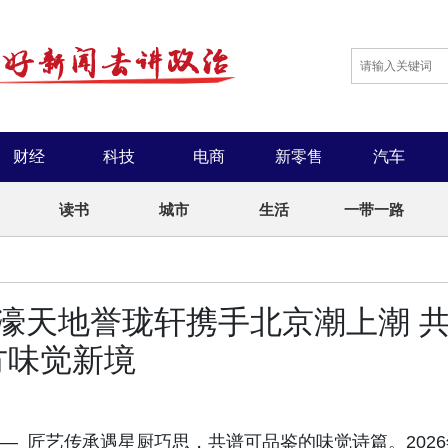
财经
科技
电商
新零售
汽车
读书
城市
生活
一带一路
新濠天地誉珑轩携手北京潮上潮 
方味觉新境
— 匠艺传承遇星厨巧思，共谱可品鉴的味觉诗篇。2026