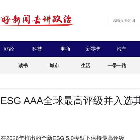
财经
科技
电商
新零售
汽车
读书
城市
生活
一带一路
 ESG AAA全球最高评级并入选
，在2026年推出的全新ESG 5.0模型下保持最高评级