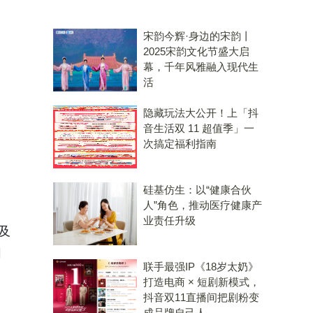
宋韵今辉·身边的宋韵丨
2025宋韵文化节盛大启
幕，千年风雅融入现代生
活
隐藏玩法大公开！上「抖
音生活双 11 超值季」一
次搞定福利指南
硅基仿生：以“健康合伙
人”角色，推动医疗健康产
业责任升级
及
同
联手最强IP《18岁太奶》
打造电商 × 短剧新模式，
抖音双11直播间把剧粉变
成品牌自己人