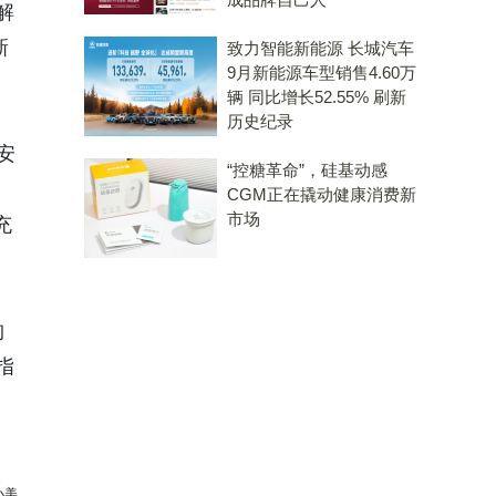
解
新
致力智能新能源 长城汽车
9月新能源车型销售4.60万
辆 同比增长52.55% 刷新
历史纪录
安
“控糖革命”，硅基动感
CGM正在撬动健康消费新
市场
充
构
指
小美