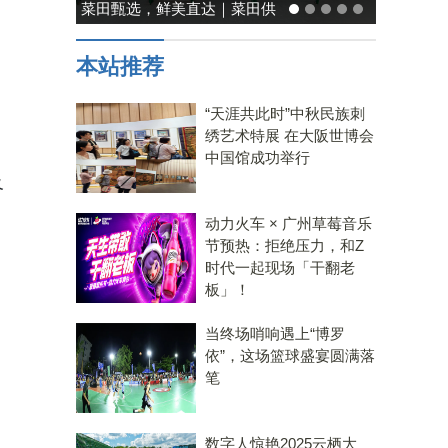
菜田甄选，鲜美直达｜菜田供
能率日式
应链，重塑净菜新鲜标准
温馨
本站推荐
“天涯共此时”中秋民族刺
绣艺术特展 在大阪世博会
中国馆成功举行
及
动力火车 × 广州草莓音乐
节预热：拒绝压力，和Z
时代一起现场「干翻老
板」！
当终场哨响遇上“博罗
依”，这场篮球盛宴圆满落
笔
数字人惊艳2025云栖大