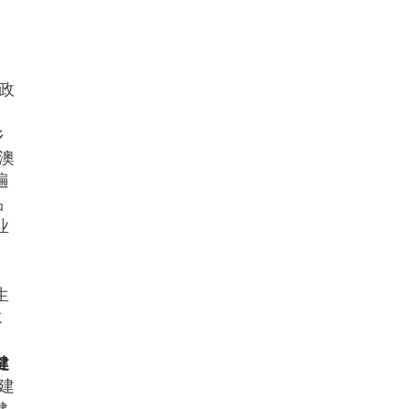
政
乡
澳
遍
品
业
生
水
健
建