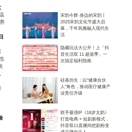
大
温
宋韵今辉·身边的宋韵丨
养
2025宋韵文化节盛大启
幕，千年风雅融入现代生
，
活
目
隐藏玩法大公开！上「抖
禀
音生活双 11 超值季」一
生
次搞定福利指南
扶
，
硅基仿生：以“健康合伙
人”角色，推动医疗健康产
耕
业责任升级
、
联手最强IP《18岁太奶》
验
打造电商 × 短剧新模式，
抖音双11直播间把剧粉变
成品牌自己人