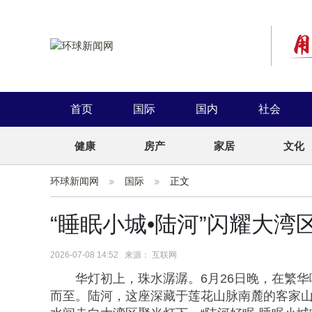
首页
国际
国内
社会
健康
房产
家居
文化
环球新闻网
国际
正文
​“睡眠小城•陆河”闪耀大
2026-07-08 14:52 来源： 互联网
华灯初上，珠水潺潺。6月26日晚，在繁华
而至。陆河，这座深藏于莲花山脉南麓的客家山