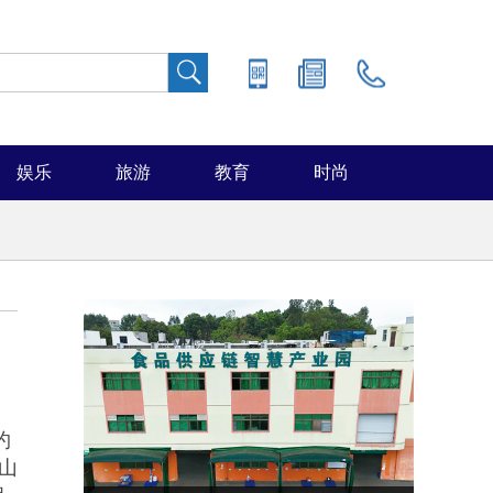
娱乐
旅游
教育
时尚
约
山