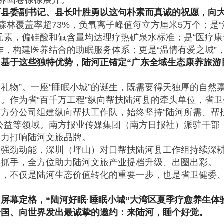
康养画卷徐徐展开。
河县委副书记、县长叶胜勇以这句朴素而真诚的祝愿，向
，森林覆盖率超73%，负氧离子峰值每立方厘米5万个；是“
元素，偏硅酸和氟含量均达理疗热矿泉水标准；是“医疗康
作，构建医养结合的助眠服务体系；更是“温情有爱之城”
。
基于这些独特优势，陆河正锚定“广东全域生态康养旅游
安礼物”。一座“睡眠小城”的诞生，既需要得天独厚的自然
。作为省“百千万工程”纵向帮扶陆河县的牵头单位，省卫
方分公司组建纵向帮扶工作队，始终坚持“陆河所需、帮
公益等领域。南方报业传媒集团（南方日报社）派驻干部
全力打响陆河文旅品牌。
入强劲动能，深圳（坪山）对口帮扶陆河县工作组持续深
为抓手，全方位助力陆河文旅产业提档升级、出圈出彩。
亮相，不仅是陆河生态价值转化的重要一步，也是省卫健委
屏幕定格，“陆河好眠·睡眠小城”大湾区夏季疗愈养生体
全国、向世界发出最诚挚的邀约：来陆河，睡个好觉。