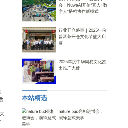
会！NuwaAI开创“真人+数
字人”搭档协作新模式
行业开仓盛事｜2025年份
普洱茶开仓文化节盛大启
幕
2025年度中华周易文化杰
出推广大使
本
本站精选
活
nature bud亮相进博会，
大
演绎意式美学
云