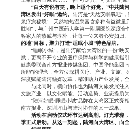
上茶园茶香氤氲……一幅“可走入、可安睡”的
“白天有说有笑，晚上睡个好觉。”中共陆
湾区发出“好眠”邀约。
陆河是“天然安眠氧吧”
泉疗愈秘境”，天然地热温泉富含多种有益微量
胜地”，与广州中医药大学第一附属医院深度合
客家人的热诚与淳朴，让每一位来者心安如归
的地”目标，聚力打造“睡眠小城”特色品牌。
“睡眠小城”，是陆河献给大湾区的一份“晚
赋，更离不开专业的医疗保障与科学的健康指引
健康委联合南方报业传媒集团、中国华能集团南
所能”的理念，全方位深耕医疗、产业、文旅、
深度赋能陆河融媒改革，精准助力产业发展，
与此同时，横向协作也为陆河文旅发展注
文旅产业，以文化赋能、活动造势、业态提质
“陆河好眠·睡眠小城”品牌在大湾区正式
南方报业、深圳坪山与陆河协作的又一成果。
活动在启动仪式环节达到高潮。灯光璀璨，
季正式启动。从这一刻起，陆河向大湾区、向