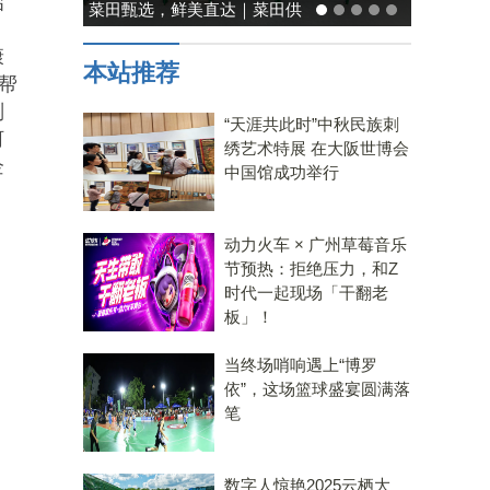
启
能率日式厨房美学：既要此刻
温馨，也要未来可期
康
本站推荐
帮
副
“天涯共此时”中秋民族刺
河
绣艺术特展 在大阪世博会
企
中国馆成功举行
动力火车 × 广州草莓音乐
节预热：拒绝压力，和Z
时代一起现场「干翻老
板」！
当终场哨响遇上“博罗
依”，这场篮球盛宴圆满落
笔
数字人惊艳2025云栖大