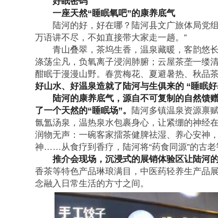
好眠密码
一座天然“睡眠氧吧”的康养底气
陆河的好，好在哪？陆河县文广旅体局党组
万语讲不尽，不如直接带大家走一趟。”
青山叠翠，茶坞生香，温泉藏暖，客韵悠
涤荡尘凡，负氧离子浸润肺腑；云屋茶垄一缕
酣眠于漫漫山野。春赏梅花、夏避暑热、秋品
好山水、好温泉造就了陆河与生俱来的 “睡眠好
陆河的康养底气，源自不可复制的自然馈
了一个天然的“睡眠场”。
陆河多镇温泉资源禀
氤氲汤泉，温热泉水包裹身心，让紧绷的神经
润物无声：一碗客家擂茶健脾祛湿、养心安神
神……从食疗到香疗，陆河将“药食同源”的古
推介会现场，沉浸式的展销体验区让陆河的
香茶等特色产品琳琅满目，中医药轻养生产品展
念融入日常生活的方寸之间。