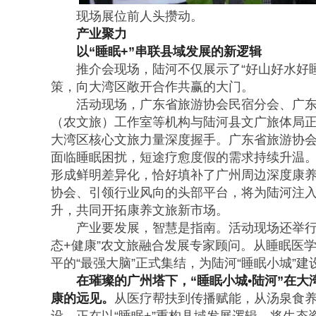
现场展位前人头攒动。
产业聚力
以“睡眠+”串联县域发展的新逻辑
推介会现场，陆河不仅展示了“好山好水好
策，向大湾区敞开合作共赢的大门。
活动现场，广东省旅游协会民宿分会、广
（农文旅）工作室等机构与陆河县文广旅体局正
大湾区核心文旅力量深度握手。广东省旅游协会
面临睡眠困扰，短途疗愈度假的需求持续升温
形成鲜明差异化，恰好填补了广州周边深度康养
协会、引领行业风向的头部平台，将为陆河注
升，共同开拓康养文旅新市场。
产业要发展，智慧是指南。活动现场还举行
态+健康”农文旅融合发展专家顾问。从睡眠医
平的“最强大脑”正式集结，为陆河“睡眠小城”
在璀璨的广州塔下，“睡眠小城•陆河”在
康的远见。
从医疗帮扶到传播赋能，从汤泉食养