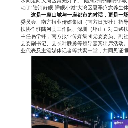
水间走向大湾区聚光灯下。“陆河好眠·睡眠小
动了“陆河好眠·睡眠小城”大湾区夏季疗愈养生
这是一座山城与一座都市的对话，更是一场
委员会、南方报业传媒集团（南方日报社）指导
扶协作驻陆河县工作队、深圳（坪山）对口帮
主任易学锋，南方报业传媒集团党委委员、副
县委副书记、县长叶胜勇等领导嘉宾出席活动
业代表及主流媒体记者等共聚一堂，共同见证“睡