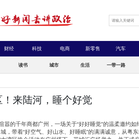
财经
科技
电商
新零售
汽车
读书
城市
生活
一带一路
湾区！来陆河，睡个好觉
喧嚣的千年商都广州，一场关于“好好睡觉”的温柔邀约如
城，带着“好空气、好山水、好睡眠”的满满诚意，从粤东