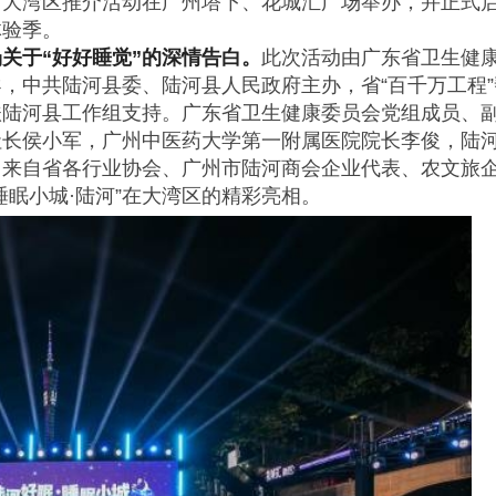
城”大湾区推介活动在广州塔下、花城汇广场举办，并正式
菜田甄选，鲜美直达｜菜田供
体验季。
应链，重塑净菜新鲜标准
关于“好好睡觉”的深情告白。
此次活动由广东省卫生健
，中共陆河县委、陆河县人民政府主办，省“百千万工程”
扶陆河县工作组支持。广东省卫生健康委员会党组成员、
社长侯小军，广州中医药大学第一附属医院院长李俊，陆
。来自省各行业协会、广州市陆河商会企业代表、农文旅
眠小城·陆河”在大湾区的精彩亮相。