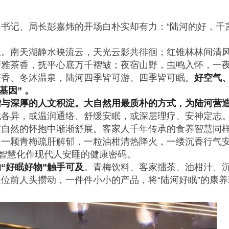
书记、局长彭嘉炜的开场白朴实却有力：“陆河的好，千
长。南天湖静水映流云，天光云影共徘徊；红锥林林间清
清雅茶香，抚平心底万千褶皱；夜宿山野，虫鸣入怀，一
茶香、冬沐温泉，陆河四季皆可游、四季皆可眠。
好空气
基因” 。
赠与深厚的人文积淀。大自然用最质朴的方式，为陆河营
赋各异，或温润通络、舒缓安眠，或深层理疗、安神定志
在自然的怀抱中渐渐舒展。客家人千年传承的食养智慧同
，一颗青梅疏肝解郁，一粒油柑清热降火，一缕沉香行气
老智慧化作现代人安睡的健康密码。
“好眠好物”触手可及
。青梅饮料、客家擂茶、油柑汁、
位前人头攒动，一件件小小的产品，将“陆河好眠”的康养