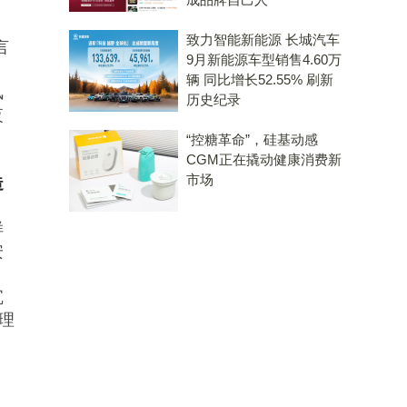
致力智能新能源 长城汽车
言
9月新能源车型销售4.60万
辆 同比增长52.55% 刷新
风
历史纪录
夜
、
“控糖革命”，硅基动感
CGM正在撬动健康消费新
市场
造
。
样
安
沉
理