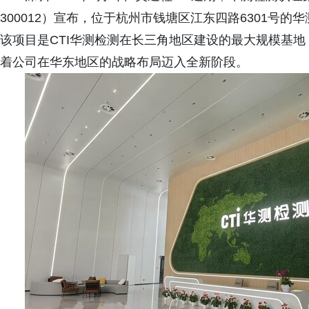
300012）宣布，位于杭州市钱塘区江东四路6301号
该项目是CTI华测检测在长三角地区建设的最大规模基地，总
着公司在华东地区的战略布局迈入全新阶段。