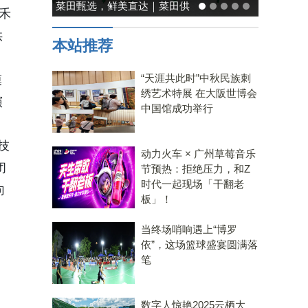
能率日式厨房美学：既要此刻
禾
温馨，也要未来可期
供
本站推荐
“天涯共此时”中秋民族刺
模
绣艺术特展 在大阪世博会
演
中国馆成功举行
技
动力火车 × 广州草莓音乐
闭
节预热：拒绝压力，和Z
时代一起现场「干翻老
向
板」！
当终场哨响遇上“博罗
依”，这场篮球盛宴圆满落
笔
数字人惊艳2025云栖大