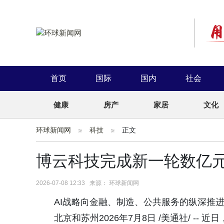
首页
国际
国内
社会
健康
房产
家居
文化
环球新闻网
科技
正文
博云科技完成新一轮数亿
2026-07-08 12:33 来源： 环球新闻网
AI战略向金融、制造、公共服务的纵深推
北京和苏州2026年7月8日 /美通社/ -