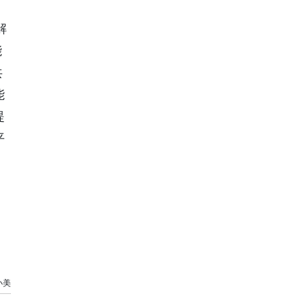
解
能
共
能
提
平
，
，
小美