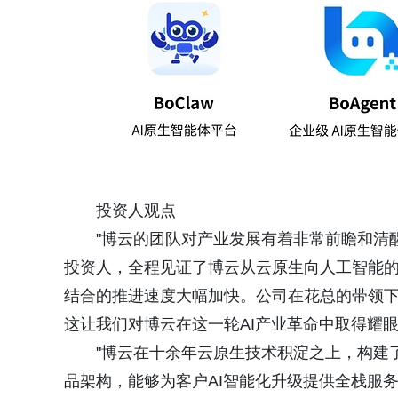
投资人观点
"博云的团队对产业发展有着非常前瞻和清
投资人，全程见证了博云从云原生向人工智能的
结合的推进速度大幅加快。公司在花总的带领
这让我们对博云在这一轮AI产业革命中取得耀眼
"博云在十余年云原生技术积淀之上，构建了
品架构，能够为客户AI智能化升级提供全栈服