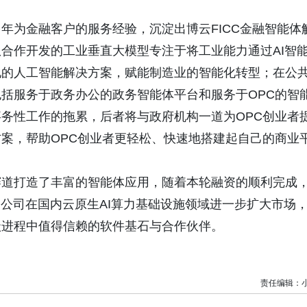
年为金融客户的服务经验，沉淀出博云FICC金融智能体
合作开发的工业垂直大模型专注于将工业能力通过AI智
地的人工智能解决方案，赋能制造业的智能化转型；在公
括服务于政务办公的政务智能体平台和服务于OPC的智
务性工作的拖累，后者将与政府机构一道为OPC创业者
案，帮助OPC创业者更轻松、快速地搭建起自己的商业
赛道打造了丰富的智能体应用，随着本轮融资的顺利完成
力公司在国内云原生AI算力基础设施领域进一步扩大市场
级进程中值得信赖的软件基石与合作伙伴。
责任编辑：