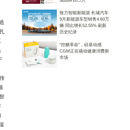
致力智能新能源 长城汽车
9月新能源车型销售4.60万
造
辆 同比增长52.55% 刷新
扎
历史纪录
区
“控糖革命”，硅基动感
头
CGM正在撬动健康消费新
市场
下
传
领
到智
市
的
端