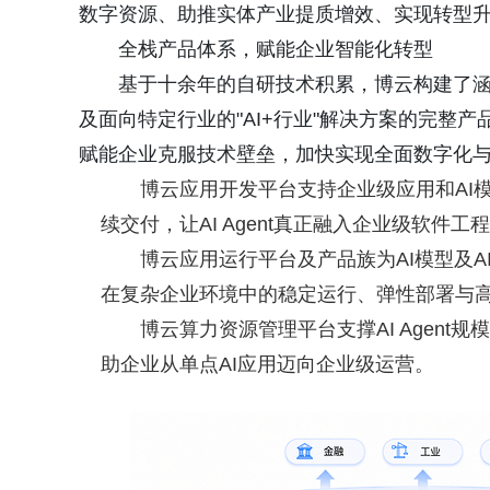
数字资源、助推实体产业提质增效、实现转型升
全栈产品体系，赋能企业智能化转型
基于十余年的自研技术积累，博云构建了
及面向特定行业的"AI+行业"解决方案的完整
赋能企业克服技术壁垒，加快实现全面数字化
博云应用开发平台支持企业级应用和AI
续交付，让AI Agent真正融入企业级软件工
博云应用运行平台及产品族为AI模型及A
在复杂企业环境中的稳定运行、弹性部署与
博云算力资源管理平台支撑AI Agen
助企业从单点AI应用迈向企业级运营。