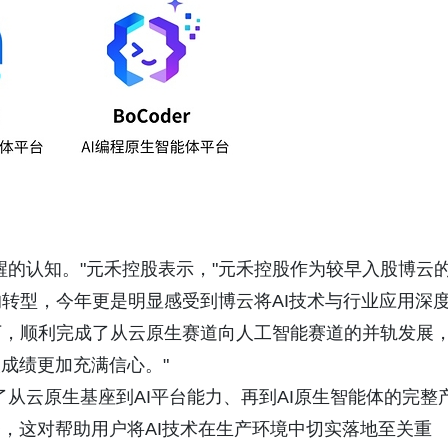
醒的认知。"元禾控股表示，"元禾控股作为较早入股博云
转型，今年更是明显感受到博云将AI技术与行业应用深
下，顺利完成了从云原生赛道向人工智能赛道的并轨发展
成绩更加充满信心。"
从云原生基座到AI平台能力、再到AI原生智能体的完整
务，这对帮助用户将AI技术在生产环境中切实落地至关重