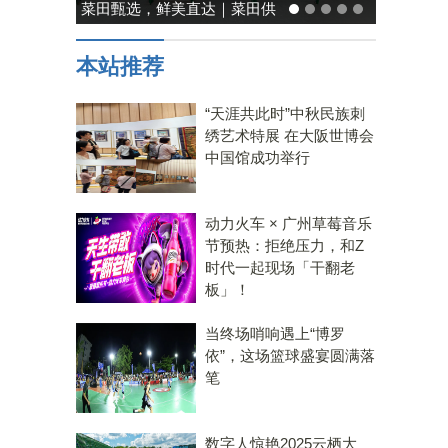
能率日式厨房美学：既要此刻
温馨，也要未来可期
本站推荐
“天涯共此时”中秋民族刺
绣艺术特展 在大阪世博会
中国馆成功举行
动力火车 × 广州草莓音乐
节预热：拒绝压力，和Z
时代一起现场「干翻老
板」！
当终场哨响遇上“博罗
依”，这场篮球盛宴圆满落
笔
数字人惊艳2025云栖大