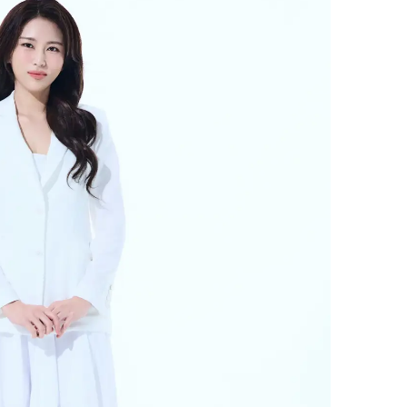
菜田甄选，鲜美直达｜菜田供
应链，重塑净菜新鲜标准