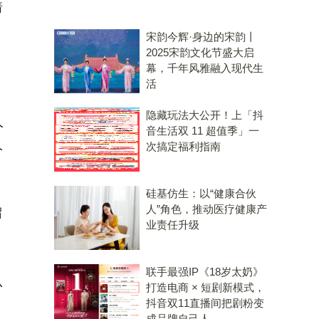
着
宋韵今辉·身边的宋韵丨
2025宋韵文化节盛大启
幕，千年风雅融入现代生
活
隐藏玩法大公开！上「抖
人
音生活双 11 超值季」一
人
次搞定福利指南
硅基仿生：以“健康合伙
人”角色，推动医疗健康产
留
业责任升级
联手最强IP《18岁太奶》
认
打造电商 × 短剧新模式，
抖音双11直播间把剧粉变
成品牌自己人