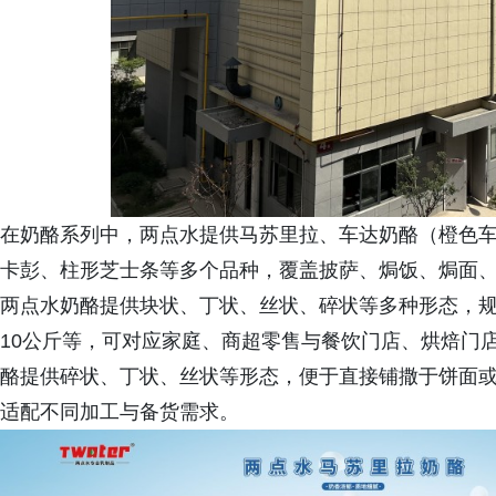
在奶酪系列中，两点水提供马苏里拉、车达奶酪（橙色
卡彭、柱形芝士条等多个品种，覆盖披萨、焗饭、焗面
两点水奶酪提供块状、丁状、丝状、碎状等多种形态，规格涵
10公斤等，可对应家庭、商超零售与餐饮门店、烘焙门
酪提供碎状、丁状、丝状等形态，便于直接铺撒于饼面
适配不同加工与备货需求。