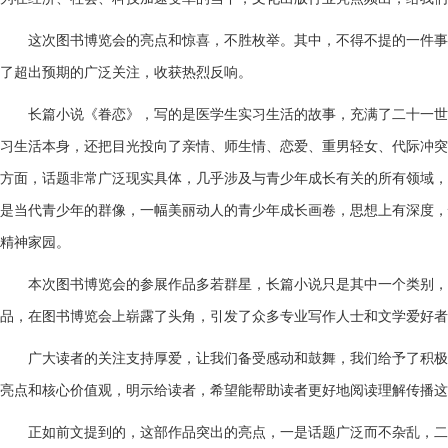
这次图书博览会的亮点和惊喜，不胜枚举。其中，不得不提的一件事
了超出预期的广泛关注，收获热烈反响。
长篇小说《眷恋》，写的是医学生实习生活的故事，充满了二十一世
习生活本身，还把目光投向了亲情、师生情、恋爱、重男轻女、代际冲突
方面，话题非常广泛现实具体，几乎涉及与青少年成长有关的所有领域，
是当代青少年的群像，一幅美丽动人的青少年成长画卷，思想上有深度，
精神家园。
本次图书博览会的参展作品多若群星，长篇小说只是其中一个类别，
品，在图书博览会上崭露了头角，引发了众多专业写作人士和文学爱好者
广大读者的关注支持厚爱，让我们备受感动和鼓舞，我们给予了积极
亮点和核心价值观，明示给读者，希望能帮助读者更好地阅读理解传播这
正如前文提到的，这部作品突出的亮点，一是话题广泛而不杂乱，二