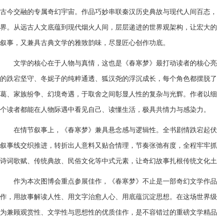
古今交融的专属奇幻宇宙。作品巧妙串联秦汉历史典故与现代人间百态，
界。从远古人文底蕴到现代烟火人间，层层递进的世界观架构，让宏大的
叙事，又兼具古典文学的雅致韵味，尽显匠心创作功底。
文学的核心在于人物与真情，这也是《春寒梦》最打动读者的核心亮
的跌宕坚守、冬妮子的纯粹通透、狐汉尧的浮沉成长，每个角色都摆脱了
葛、家族纷争、幻境奇遇，于取舍之间彰显人性的复杂与光辉。作者以细
个读者都能在人物际遇中看见自己、读懂生活，极具共情力与感染力。
在情节叙事上，《春寒梦》兼具悬念感与逻辑性。全书剧情跌宕起伏
叙事线交织推进，转折出人意料又贴合情理，节奏张弛有度，全程牢牢抓
诗词歌赋、传统典故、民俗文化等中式元素，让奇幻故事扎根传统文化土
作为本次图博会重点参展佳作，《春寒梦》
不止是
一部奇幻文学作品
作，用故事解读人性、用文字治愈人心、用底蕴沉淀思想。在这场世界级
为兼顾观赏性、文学性与思想性的优质佳作，是不容错过的重磅文学精品