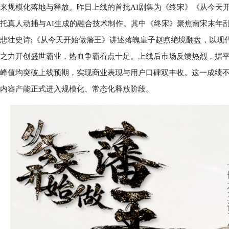
来规模化落地与释放。昨日上线的首批AI剧集为《终宋》《从今天
托真人动捕与AI生成的融合技术制作。其中《终宋》聚焦南宋末年
悲壮史诗;《从今天开始做藩王》讲述落魄皇子赵煦绝境翻盘，以现
之力开创盛世霸业，热血争霸看点十足。上线后市场反馈热烈，据
峰值均突破上线预期，实现商业表现与用户口碑双丰收。这一成绩不
内容产能正式进入规模化、常态化释放阶段。