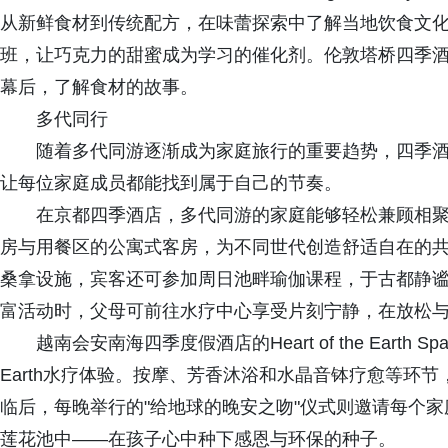
从新鲜食材到传统配方，在味蕾探索中了解当地饮食文
班，让巧克力的甜蜜成为学习的催化剂。伦敦塔桥四季
幕后，了解食材的故事。
多代同行
随着多代同游逐渐成为家庭旅行的重要趋势，四季
让每位家庭成员都能找到属于自己的节奏。
在京都四季酒店，多代同游的家庭能够轻松兼顾相
房与用餐区的公寓式客房，为不同世代创造舒适自在的
桑拿设施，宾客还可参加周日池畔瑜伽课程，于古都静
富活动时，父母可前往水疗中心享受片刻宁静，在放松
越南会安南海四季度假酒店的Heart of the Earth S
Earth水疗体验。按摩、芳香沐浴和水晶音钵疗愈等环
临后，每晚举行的"给地球的晚安之吻"仪式则邀请每个
莲花池中——在孩子心中种下感恩与环保的种子。