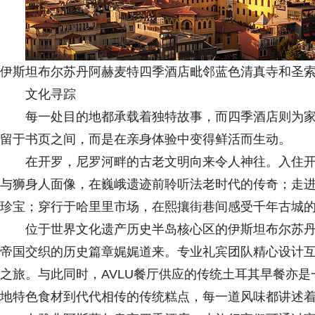
伊斯坦布尔苏丹阿赫麦特四季酒店毗邻蓝色清真寺和圣
文化寻踪
每一处目的地都承载着独特故事，而四季酒店则为
留于书页之间，而是在亲身体验中变得鲜活而生动。
在开罗，尼罗河畔的古老文明向来令人神往。入住
与狮身人面像，在巍峨遗迹前聆听法老时代的传奇；走
珍宝；穿行于哈里里市场，在熙攘街巷间感受千年古城
位于世界文化遗产历史半岛核心区的伊斯坦布尔苏
帝国交织的历史篇章娓娓道来。专业礼宾团队精心设计
之旅。与此同时，AVLU餐厅供应的传统土耳其早餐亦
地特色食材到代代相传的传统糕点，每一道风味都讲述