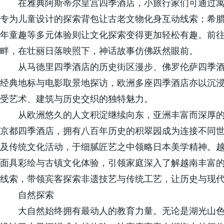
在雅典阿斯蒂尔皇宫四季酒店，小旅行家们可通过
专为儿童设计的探索背包让古老文物化身互动线索；希
年童趣等多元体验则让文化探索变得更加轻松有趣。前
畔，在壮丽日落映照下，神话故事仿佛跃然眼前。
从马德里四季酒店的历史街区漫步、佛罗伦萨四季
经典地标与电影取景地探访，欧洲多座四季酒店亦以沉
受艺术、建筑与历史交织的独特魅力。
从欧洲悠久的人文积淀继续向东，亚洲丰富而深厚
京都四季酒店，拥有八百年历史的积翠园成为连接不同
及传统文化活动，于细腻匠艺之中领略日本美学精神。
面具彩绘与古镇文化体验，引领家庭深入了解越南丰富
线索，带领宾客探索非遗技艺与传统工艺，让历史与现
自然探索
大自然始终拥有最动人的教育力量。无论是湖光山