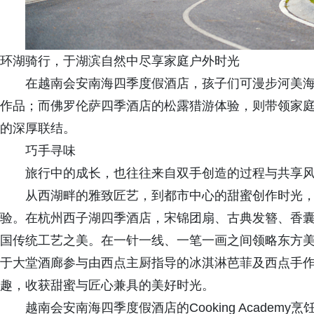
环湖骑行，于湖滨自然中尽享家庭户外时光
在越南会安南海四季度假酒店，孩子们可漫步河美
作品；而佛罗伦萨四季酒店的松露猎游体验，则带领家
的深厚联结。
巧手寻味
旅行中的成长，也往往来自双手创造的过程与共享
从西湖畔的雅致匠艺，到都市中心的甜蜜创作时光
验。在杭州西子湖四季酒店，宋锦团扇、古典发簪、香
国传统工艺之美。在一针一线、一笔一画之间领略东方
于大堂酒廊参与由西点主厨指导的冰淇淋芭菲及西点手
趣，收获甜蜜与匠心兼具的美好时光。
越南会安南海四季度假酒店的Cooking Acade