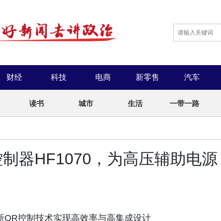
财经
科技
电商
新零售
汽车
读书
城市
生活
一带一路
激控制器HF1070，为高压辅助电源
以创新QR控制技术实现高效率与高集成设计