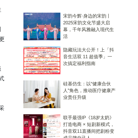
往
宋韵今辉·身边的宋韵丨
2025宋韵文化节盛大启
制
幕，千年风雅融入现代生
活
更
隐藏玩法大公开！上「抖
音生活双 11 超值季」一
次搞定福利指南
振
式
硅基仿生：以“健康合伙
换
人”角色，推动医疗健康产
业责任升级
采
联手最强IP《18岁太奶》
打造电商 × 短剧新模式，
抖音双11直播间把剧粉变
成品牌自己人