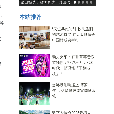
能率日式厨房美学：既要此刻
解
温馨，也要未来可期
，
本站推荐
等
“天涯共此时”中秋民族刺
绣艺术特展 在大阪世博会
流
中国馆成功举行
动力火车 × 广州草莓音乐
节预热：拒绝压力，和Z
难
时代一起现场「干翻老
板」！
当终场哨响遇上“博罗
依”，这场篮球盛宴圆满落
笔
数字人惊艳2025云栖大