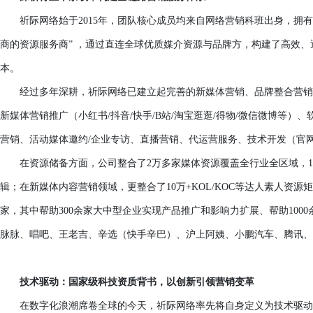
祈际网络始于
2015年，团队核心成员均来自网络营销科班出身，拥
商的资源服务商” ，通过直连全球优质媒介资源与品牌方，构建了高效、
本。
经过多年深耕，祈际网络已建立起完善的新媒体营销、品牌整合营销
新媒体营销推广（小红书
/抖音/快手/B站/淘宝逛逛/得物/微信微博等
营销、活动媒体邀约/企业专访、直播营销、代运营服务、技术开发（官网
在资源储备方面，公司整合了
2万多家媒体资源覆盖全行业全区域，1
辑；在新媒体内容营销领域，更整合了10万+KOL/KOC等达人素人资源
家，其中帮助300余家大中型企业实现产品推广和影响力扩展、帮助10
脉脉、唱吧、王老吉、辛选（快手辛巴）、沪上阿姨、小鹏汽车、腾讯、
技术驱动：国家级科技资质背书，以创新引领营销变革
在数字化浪潮席卷全球的今天，祈际网络率先将自身定义为
技术驱动