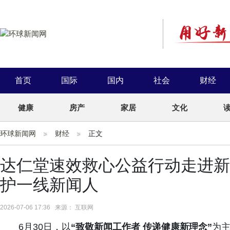
首页
国际
国内
社会
财经
健康
房产
家居
文化
环球新闻网
财经
正文
达仁堂速效救心公益行动走进新
护一线新闻人
2026-07-06 17:36 来源： 互联网
6月30日，以
“
致
敬
新
闻
工
作
者
传
递
健
康
新
理
念
”
为