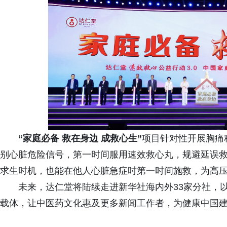
“
家
庭
必
备
救
在
身
边
成
救
心
生
”
项目针对性开展胸痛
别心脏危险信号，第一时间服用速效救心丸，规避延误
求生时机，也能在他人心脏急症时第一时间施救，为高
未来，达仁堂将陆续走进新华社海内外33家分社，以
载体，让中医药文化惠及更多新闻工作者，为健康中国