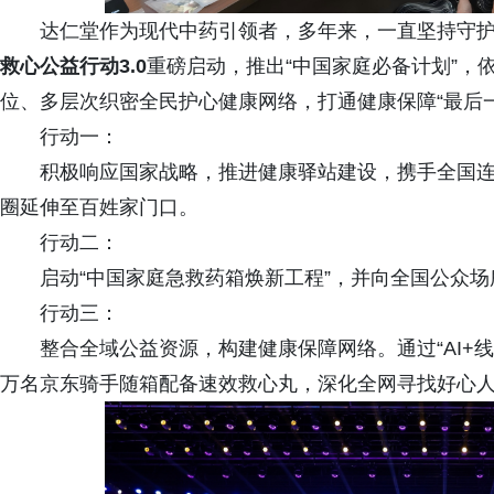
达仁堂作为现代中药引领者，多年来，一直坚持守护
救
心
公
益
行
动
3
.
0
重磅启动，推出“中国家庭必备计划”，
位、多层次织密全民护心健康网络，打通健康保障“最后一
行动一：
积极响应国家战略，推进健康驿站建设，携手全国连锁
圈延伸至百姓家门口。
行动二：
启动“中国家庭急救药箱焕新工程”，并向全国公众场
行动三：
整合全域公益资源，构建健康保障网络。通过“AI+线
万名京东骑手随箱配备速效救心丸，深化全网寻找好心