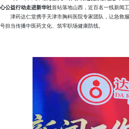
心
公
益
行
动
走
进
新
华
社
首站落地山西，近百名一线新闻
津药达仁堂携手天津市胸科医院专家团队，让急救
号担当传播中医药文化、筑牢职场健康防线。