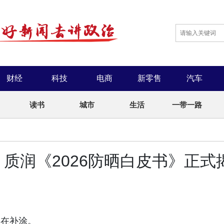
财经
科技
电商
新零售
汽车
读书
城市
生活
一带一路
质润《2026防晒白皮书》正式
，在补涂。