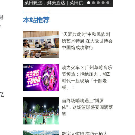
能率日式厨房美学：既要此刻
温馨，也要未来可期
得
本站推荐
护
“天涯共此时”中秋民族刺
绣艺术特展 在大阪世博会
中国馆成功举行
动力火车 × 广州草莓音乐
节预热：拒绝压力，和Z
时代一起现场「干翻老
板」！
亿
当终场哨响遇上“博罗
依”，这场篮球盛宴圆满落
笔
数字人惊艳2025云栖大