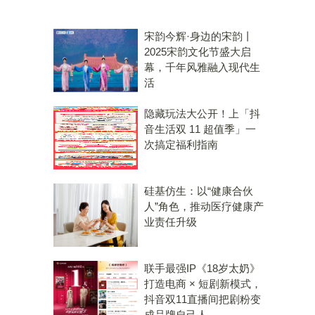
宋韵今辉·身边的宋韵丨
2025宋韵文化节盛大启
幕，千年风雅融入现代生
活
隐藏玩法大公开！上「抖
音生活双 11 超值季」一
次搞定福利指南
硅基仿生：以“健康合伙
人”角色，推动医疗健康产
业责任升级
、
联手最强IP《18岁太奶》
打造电商 × 短剧新模式，
抖音双11直播间把剧粉变
成品牌自己人