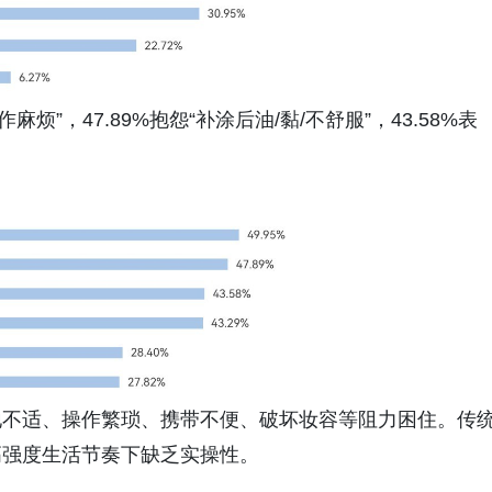
烦”，47.89%抱怨“补涂后油/黏/不舒服”，43.58%表
地不适、操作繁琐、携带不便、破坏妆容等阻力困住。传
高强度生活节奏下缺乏实操性。