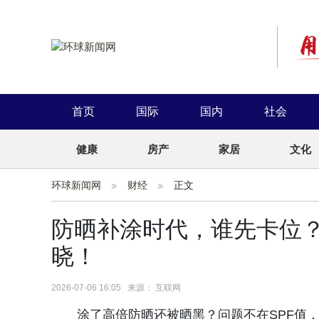
首页
国际
国内
社会
健康
房产
家居
文化
环球新闻网
财经
正文
防晒补涂时代，谁先卡位？
晓！
2026-07-06 16:05 来源： 互联网
涂了高倍防晒还被晒黑？问题不在SPF值