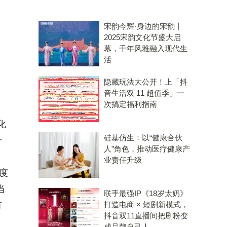
宋韵今辉·身边的宋韵丨
2025宋韵文化节盛大启
幕，千年风雅融入现代生
活
隐藏玩法大公开！上「抖
音生活双 11 超值季」一
次搞定福利指南
化
硅基仿生：以“健康合伙
升
人”角色，推动医疗健康产
业责任升级
度
当
联手最强IP《18岁太奶》
有
打造电商 × 短剧新模式，
抖音双11直播间把剧粉变
成品牌自己人