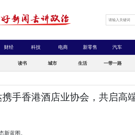
财经
科技
电商
新零售
汽车
读书
城市
生活
一带一路
达携手香港酒店业协会，共启高
态新蓝图。