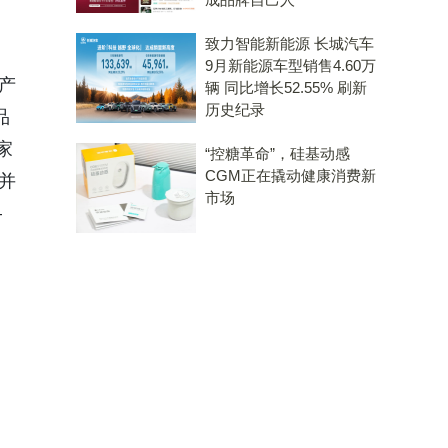
致力智能新能源 长城汽车
9月新能源车型销售4.60万
产
辆 同比增长52.55% 刷新
历史纪录
品
家
“控糖革命”，硅基动感
CGM正在撬动健康消费新
并
市场
—