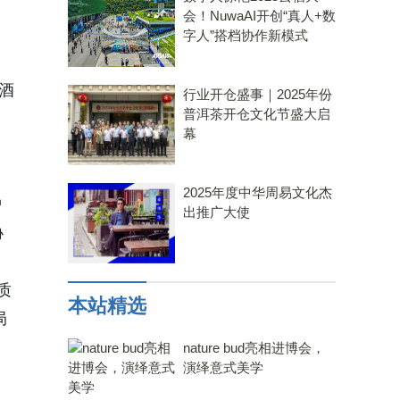
会！NuwaAI开创“真人+数
字人”搭档协作新模式
酒
行业开仓盛事｜2025年份
普洱茶开仓文化节盛大启
幕
2025年度中华周易文化杰
护
出推广大使
协
质
本站精选
局
nature bud亮相进博会，
演绎意式美学