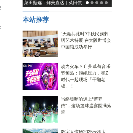
能率日式厨房美学：既要此刻
先
温馨，也要未来可期
本站推荐
全
“天涯共此时”中秋民族刺
绣艺术特展 在大阪世博会
中国馆成功举行
动力火车 × 广州草莓音乐
节预热：拒绝压力，和Z
时代一起现场「干翻老
板」！
当终场哨响遇上“博罗
依”，这场篮球盛宴圆满落
笔
数字人惊艳2025云栖大