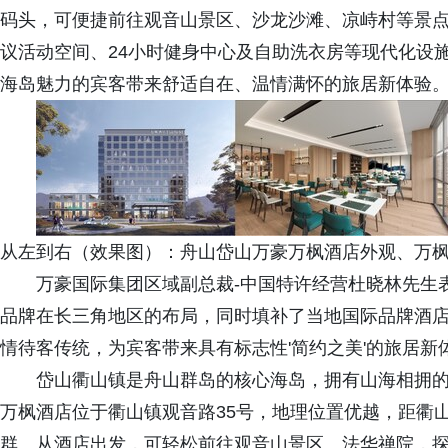
码头，可便捷前往观音山景区、沙龙沙滩、凉峙村等景点
议活动空间、24小时健身中心及自助洗衣房等现代化设施
海岛魅力的宾客带来舒适自在、温情满怀的旅居新体验
从左到右（效果图）：舟山岱山万豪万枫酒店外观、万
万豪国际集团区域副总裁-中国特许经营杜晓林先生
品牌在长三角地区的布局，同时填补了当地国际品牌酒
情待客传统，为宾客带来具有标志性'简约之美'的旅居新
岱山衢山镇是舟山群岛的核心海岛，拥有山海相拥
万枫酒店位于衢山镇观音路35号，地理位置优越，距衢
群。从酒店出发，可轻松前往‌观音山景区‌、法华禅院