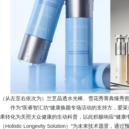
（从左至右依次为）兰芝晶透水光棒、雪花秀菁典臻秀
作为"医睿智汇坊"健康焕颜专场活动的支持方，爱
果转化为关照大众健康的生动科普，以此积极响应"健康
（Holistic Longevity Solution）"为未来