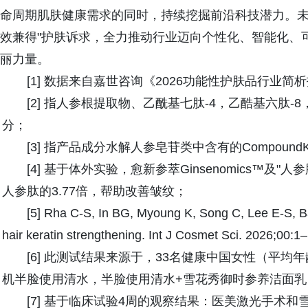
命周期肌肤健康需求的同时，持续挖掘前沿科技潜力。未
效兼得"护肤诉求，全力推动行业迈向个性化、智能化、
丽力量。
[1] 数据来自嘉世咨询《2026功能性护肤品行业简
[2] 指人参根提取物、乙酰基七肽-4，乙酷基六肽-8
分；
[3] 指产品成分水解人参皂苷类中含有的Compound
[4] 基于体外实验，愈新参萃Ginsenomics™
人参肽的3.77倍，帮助改善皱纹；
[5] Rha C-S, In BG, Myoung K, Song C, Lee E-S, Bae
hair keratin strengthening. Int J Cosmet Sci. 2026;00:1–
[6] 此测试结果来源于，33名健康中国女性（平均年龄4
机半脸使用清水，半脸使用清水+雪花秀御时参养洁面乳，仪
[7] 基于临床试验4周的观察结果：医美激光手术