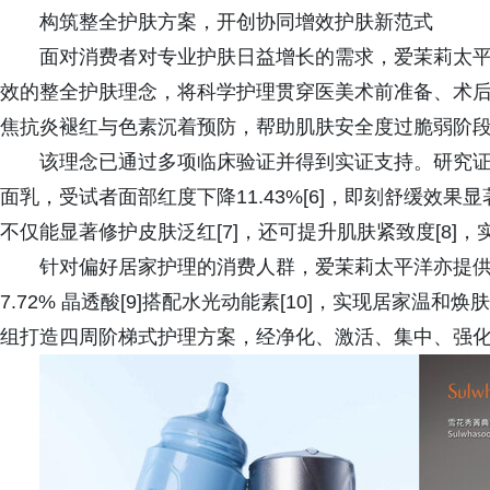
构筑整全护肤方案，开创协同增效护肤新范式
面对消费者对专业护肤日益增长的需求，爱茉莉太平洋
效的整全护肤理念，将科学护理贯穿医美术前准备、术
焦抗炎褪红与色素沉着预防，帮助肌肤安全度过脆弱阶
该理念已通过多项临床验证并得到实证支持。研究
面乳，受试者面部红度下降11.43%[6]，即刻舒缓效
不仅能显著修护皮肤泛红[7]，还可提升肌肤紧致度[8]，
针对偏好居家护理的消费人群，爱茉莉太平洋亦提
7.72% 晶透酸[9]搭配水光动能素[10]，实现居家
组打造四周阶梯式护理方案，经净化、激活、集中、强