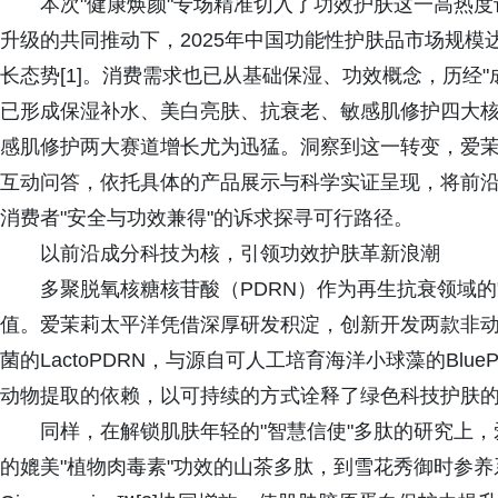
本次"健康焕颜"专场精准切入了功效护肤这一高热
升级的共同推动下，2025年中国功能性护肤品市场规模达
长态势[1]。消费需求也已从基础保湿、功效概念，历经
已形成保湿补水、美白亮肤、抗衰老、敏感肌修护四大
感肌修护两大赛道增长尤为迅猛。洞察到这一转变，爱
互动问答，依托具体的产品展示与科学实证呈现，将前
消费者"安全与功效兼得"的诉求探寻可行路径。
以前沿成分科技为核，引领功效护肤革新浪潮
多聚脱氧核糖核苷酸（PDRN）作为再生抗衰领域的
值。爱茉莉太平洋凭借深厚研发积淀，创新开发两款非动
菌的LactoPDRN，与源自可人工培育海洋小球藻的Bl
动物提取的依赖，以可持续的方式诠释了绿色科技护肤
同样，在解锁肌肤年轻的"智慧信使"多肽的研究上
的媲美"植物肉毒素"功效的山茶多肽，到雪花秀御时参养系