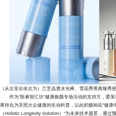
（从左至右依次为）兰芝晶透水光棒、雪花秀菁典臻秀
作为"医睿智汇坊"健康焕颜专场活动的支持方，爱
果转化为关照大众健康的生动科普，以此积极响应"健康
（Holistic Longevity Solution）"为未来