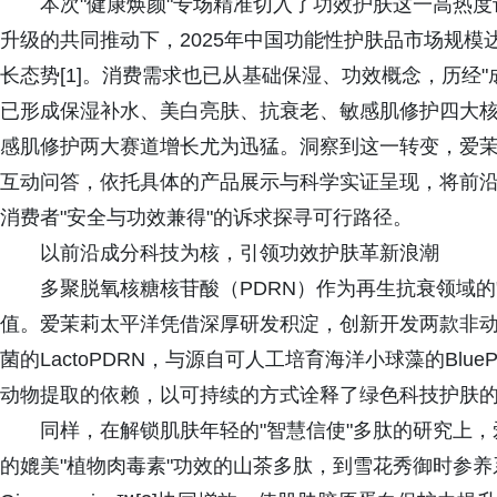
本次"健康焕颜"专场精准切入了功效护肤这一高热
升级的共同推动下，2025年中国功能性护肤品市场规模达
长态势[1]。消费需求也已从基础保湿、功效概念，历经
已形成保湿补水、美白亮肤、抗衰老、敏感肌修护四大
感肌修护两大赛道增长尤为迅猛。洞察到这一转变，爱
互动问答，依托具体的产品展示与科学实证呈现，将前
消费者"安全与功效兼得"的诉求探寻可行路径。
以前沿成分科技为核，引领功效护肤革新浪潮
多聚脱氧核糖核苷酸（PDRN）作为再生抗衰领域的
值。爱茉莉太平洋凭借深厚研发积淀，创新开发两款非动
菌的LactoPDRN，与源自可人工培育海洋小球藻的Bl
动物提取的依赖，以可持续的方式诠释了绿色科技护肤
同样，在解锁肌肤年轻的"智慧信使"多肽的研究上
的媲美"植物肉毒素"功效的山茶多肽，到雪花秀御时参养系