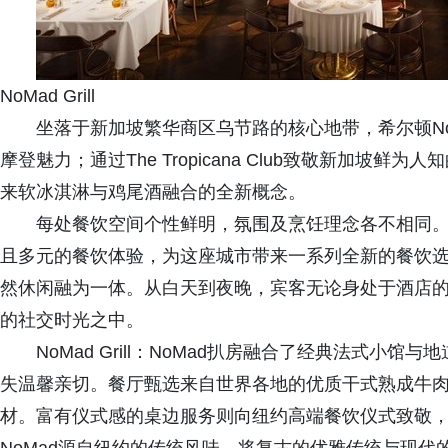
NoMad Grill
坐落于新加坡繁华商区乌节路的核心地带，希尔顿NoMa
摩登魅力；通过The Tropicana Club致敬新加坡鲜为人知的
来软冰淇淋与鸡尾酒融合的全新概念。
每处餐饮空间个性鲜明，氛围及烹饪理念各不相同。
且多元的餐饮体验，为这座城市带来一系列全新的餐饮
然休闲融为一体。从白天到夜晚，宾客无论身处于酒店
的社交时光之中。
NoMad Grill：NoMad扒房融合了经典法式
失温馨亲切。餐厅甄选来自世界各地的优质干式熟成牛
材。富有仪式感的桌边服务则向纽约高端餐饮仪式致敬