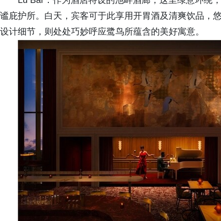
Lù Bar：作为酒店特设的池畔酒廊，这里绿意环
谧庇护所。白天，宾客可于此享用开胃酒及清爽饮品，
设计细节，则处处巧妙呼应鹭鸟所蕴含的美好寓意。