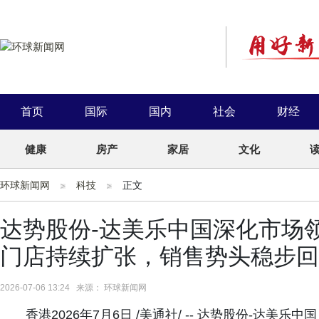
首页
国际
国内
社会
财经
健康
房产
家居
文化
环球新闻网
科技
正文
达势股份-达美乐中国深化市场领
门店持续扩张，销售势头稳步回
2026-07-06 13:24 来源： 环球新闻网
香港2026年7月6日 /美通社/ -- 达势股份-达美乐