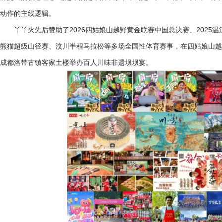
动作的主线逻辑。
丫丫火先后赞助了
2026四姑娘山越野黄金联赛中国总决赛、2025
熊猫超级山径赛、汶川半程马拉松等多场全国性体育赛事，在四姑娘山越野
成都洛带古镇客家土楼举办百人川味非遗坝坝宴。