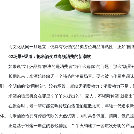
而文化认同一旦建立，便具有极强的品类占位与品牌粘性，正如
“国
02场景+渠道：把米酒变成高频消费的新潮饮
如果说
"文化+品牌"解决的是消费者"为什么选你"的问题，那么"场景
长期以来，米酒始终缺乏一个强势的消费场景。要么被当作厨房调味
到一个明确的
"饮用时刻"。没有场景，就缺乏消费动力；消费动力不足
米酒的场景机会在哪里？丫丫火提出的
“一家人，不喝两种酒”就指出
在聚会时，老一辈可能爱喝传统白酒但怕度数太高，年轻一代追求新
体。而米酒恰恰拥有跨越代际的天然优势，同时具备低度、清爽、低负担
正是基于对这一痛点的敏锐捕捉，丫丫火构建了一套层次分明的产品