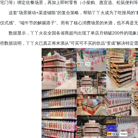
宅门等）绑定佐餐场景，再加上即时零售（小柴购、惠宜选、松鼠便利等
这套
“场景驱动+渠道铺陈”的复合策略，帮助丫丫火成为了吃辣局的“解
仪式感”、“端午节的解腻搭子”。而有了核心消费场景的米酒，也不再是
数据显示，丫丫火在全国各省商超均出现了单店月销破
200件的现
些数据说明，丫丫火已真正将米酒从"可买可不买的饮品"变成"解决特定