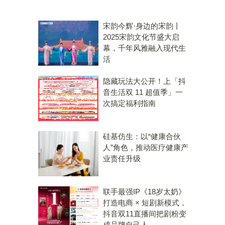
宋韵今辉·身边的宋韵丨
2025宋韵文化节盛大启
幕，千年风雅融入现代生
活
隐藏玩法大公开！上「抖
音生活双 11 超值季」一
次搞定福利指南
硅基仿生：以“健康合伙
人”角色，推动医疗健康产
业责任升级
联手最强IP《18岁太奶》
打造电商 × 短剧新模式，
抖音双11直播间把剧粉变
成品牌自己人