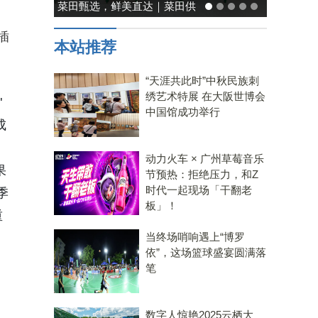
能率日式厨房美学：既要此刻
温馨，也要未来可期
插
本站推荐
“天涯共此时”中秋民族刺
绣艺术特展 在大阪世博会
"
中国馆成功举行
成
动力火车 × 广州草莓音乐
果
节预热：拒绝压力，和Z
时代一起现场「干翻老
季
板」！
重
当终场哨响遇上“博罗
依”，这场篮球盛宴圆满落
笔
数字人惊艳2025云栖大