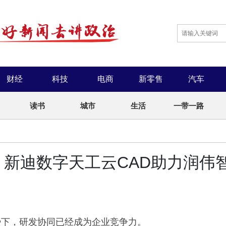
财经
科技
电商
新零售
汽车
读书
城市
生活
一带一路
新迪数字天工云CAD助力润伟
势下，研发协同已经成为企业竞争力。