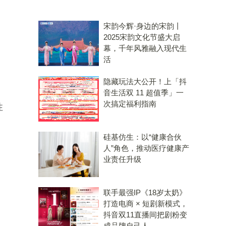
宋韵今辉·身边的宋韵丨
。
2025宋韵文化节盛大启
幕，千年风雅融入现代生
活
隐藏玩法大公开！上「抖
音生活双 11 超值季」一
次搞定福利指南
性
硅基仿生：以“健康合伙
人”角色，推动医疗健康产
业责任升级
联手最强IP《18岁太奶》
打造电商 × 短剧新模式，
抖音双11直播间把剧粉变
成品牌自己人