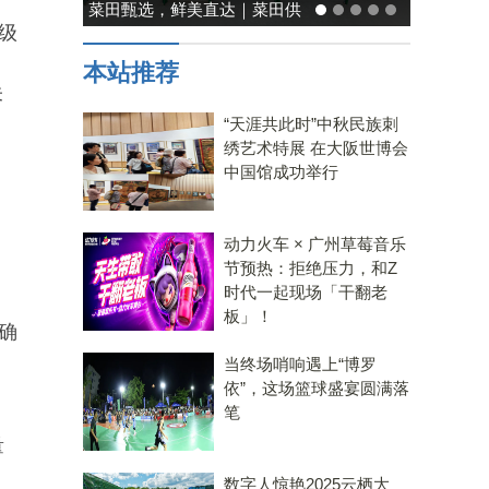
菜田甄选，鲜美直达｜菜田供
能率日式厨房美学：既
级
应链，重塑净菜新鲜标准
温馨，也要未来可
本站推荐
未
“天涯共此时”中秋民族刺
绣艺术特展 在大阪世博会
中国馆成功举行
动力火车 × 广州草莓音乐
节预热：拒绝压力，和Z
时代一起现场「干翻老
板」！
确
当终场哨响遇上“博罗
依”，这场篮球盛宴圆满落
笔
量
数字人惊艳2025云栖大