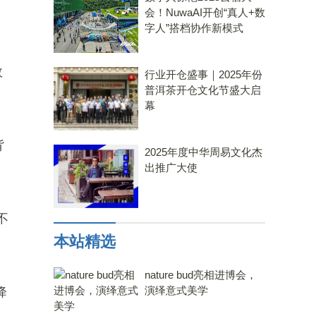
会！NuwaAI开创“真人+数
字人”搭档协作新模式
效
行业开仓盛事｜2025年份
普洱茶开仓文化节盛大启
幕
背
2025年度中华周易文化杰
出推广大使
不
本站精选
nature bud亮相进博会，
演绎意式美学
降