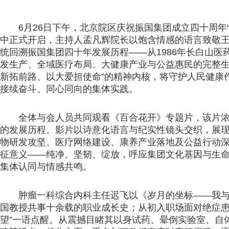
6月26日下午，北京院区庆祝振国集团成立四十周年
中正式开启，主持人孟凡辉院长以饱含情感的语言致敬
统回溯振国集团四十年发展历程——从1986年长白山
发生产、全域医疗布局、大健康产业与公益惠民的完整生
新拓前路、以大爱担使命”的精神内核，将守护人民健康
接续奋斗、同心同向的集体实践。
全体与会人员共同观看《百合花开》专题片，该片
的发展历程。影片以诗意化语言与纪实性镜头交织，展
物研发攻坚、医疗网络建设、康养产业落地及公益行动深
征意义——纯净、坚韧、绽放，呼应集团文化基因与生
集体认同与情感共鸣。
肿瘤一科综合内科主任迟飞以《岁月的坐标——我
国教授共事十余载的职业成长史；从初入职场面对绝症患
望”一语点醒。从震撼目睹其以身试药、晕倒实验室、自