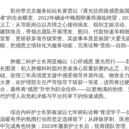
彩丝带北京服务站站长黄贤以《逐光抗癌路感恩振国
者”的生命蝶变。2012年确诊中晚期卵巢癌濒临绝望，2
义工；从导医岗位以共情之心接待病友、组织文娱活动、
建联络员，带领志愿队开展理发、慰问、代取快递等精细
宣誓，更斩获多项市级荣誉。其故事本质是振国“大爱无
能，把感恩之情转化为服务动能，完美诠释“受助—自助
肿瘤二科护士长周亚楠以《心怀感恩 逐光而行——
长图谱：初入肿瘤科时面对患者身心双重折磨的忐忑，到
础。疫情三年高强度支援中感受领导并肩作战、物资全
大赛，在护理部主任严苛指导下斩获一等奖，进而将过
台，最终将“感恩”升华为职业信仰——以更饱满的热情
代护理人在危机淬炼与平台托举下的快速成熟。
综合内科护士长郭春波以七年耕耘诠释“青涩学子—优
温暖有序的氛围打动而坚定选择留下；从静脉穿刺、医
中完成角色转换；2023年履新护士长后，统筹团队管