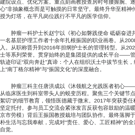
建院设点、优化方案。重点刻画教授查房时弯腰握腕、逐
心”非抽象概念而是可触摸的日常坚守。最终升华至精神
授为灯塔，在平凡岗位践行不平凡的医学信仰。
肿瘤一科护士长赵宁以《初心如磐践使命 砥砺奋进
一名基层护理工作者十余年扎根振国的职业画卷。从200
入。从职称晋升到2016年担纲护士长的管理转型。从2
士等系列荣誉。贯穿始终的是集团提供的成长平台——
轨迹印证“双向奔赴”真谛：个人在组织沃土中拔节生长
上“南丁格尔精神”与“振国文化”的深度融合。
肿瘤三科主任唐洪成以《沐领航之光践医者初心—
从临床医生到科室带头人的蜕变历程。聚焦三个关键节点
絮叨”的细节教育，领悟医德藏于微末。2017年突获委
坚定托付。参与员工交流会紧张发言反获包容鼓励的温
京市劳模）背后王振国教授栽培与团队协作。最终落脚于
朴生活与忘我奉献，完成对“责任、爱心、工匠精神”的
自觉。