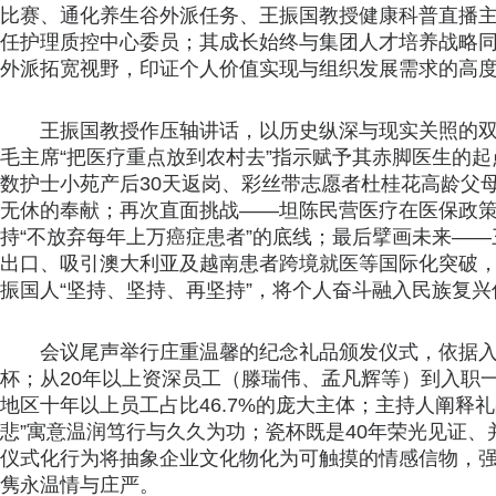
比赛、通化养生谷外派任务、王振国教授健康科普直播主
任护理质控中心委员；其成长始终与集团人才培养战略
外派拓宽视野，印证个人价值实现与组织发展需求的高
王振国教授作压轴讲话，以历史纵深与现实关照的双
毛主席“把医疗重点放到农村去”指示赋予其赤脚医生的
数护士小苑产后30天返岗、彩丝带志愿者杜桂花高龄父
无休的奉献；再次直面挑战——坦陈民营医疗在医保政
持“不放弃每年上万癌症患者”的底线；最后擘画未来—
出口、吸引澳大利亚及越南患者跨境就医等国际化突破，
振国人“坚持、坚持、再坚持”，将个人奋斗融入民族复兴
会议尾声举行庄重温馨的纪念礼品颁发仪式，依据入
杯；从20年以上资深员工（滕瑞伟、孟凡辉等）到入职
地区十年以上员工占比46.7%的庞大主体；主持人阐释礼
悲”寓意温润笃行与久久为功；瓷杯既是40年荣光见证
仪式化行为将抽象企业文化物化为可触摸的情感信物，
隽永温情与庄严。