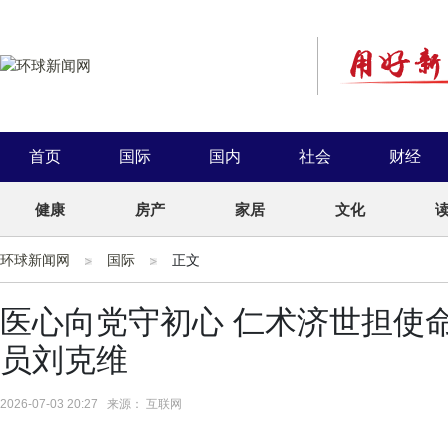
首页
国际
国内
社会
财经
健康
房产
家居
文化
环球新闻网
国际
正文
医心向党守初心 仁术济世担使
员刘克维
2026-07-03 20:27 来源： 互联网