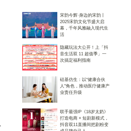
宋韵今辉·身边的宋韵丨
2025宋韵文化节盛大启
幕，千年风雅融入现代生
活
隐藏玩法大公开！上「抖
音生活双 11 超值季」一
次搞定福利指南
硅基仿生：以“健康合伙
人”角色，推动医疗健康产
业责任升级
联手最强IP《18岁太奶》
打造电商 × 短剧新模式，
抖音双11直播间把剧粉变
官
成品牌自己人