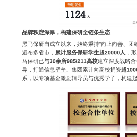
品牌积淀深厚，构建保研全链条生态
黑马保研自成立以来，始终秉持“向上向善、团
遍布多省市，
累计服务保研学生超20000人
，形
马保研已与
30余所985/211高校
建立深度战略合
导，打通信息壁垒。集团累计向高校捐资
超10
系，以专项基金激励辅导员与优秀学子，构建