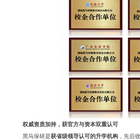
权威资质加持，获官方与资本双重认可
黑马保研是
获省级
领导
认可的升学机构
，先后