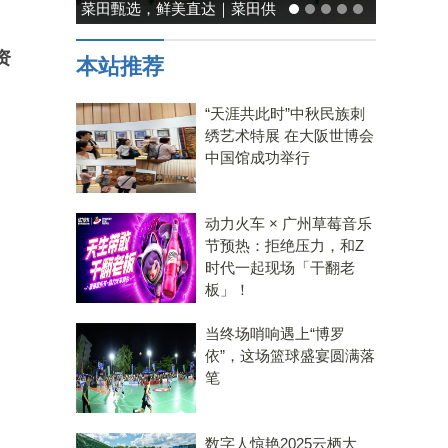
能率日式厨房美学：既要此刻
温馨，也要未来可期
资
本站推荐
“天涯共此时”中秋民族刺
绣艺术特展 在大阪世博会
中国馆成功举行
动力火车 × 广州草莓音乐
节预热：拒绝压力，和Z
时代一起现场「干翻老
板」！
当终场哨响遇上“博罗
依”，这场篮球盛宴圆满落
笔
数字人惊艳2025云栖大