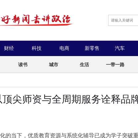
财经
科技
电商
新零售
汽车
读书
城市
生活
一带一路
以顶尖师资与全周期服务诠释品
化的当下，优质教育资源与系统化辅导已成为学子突破