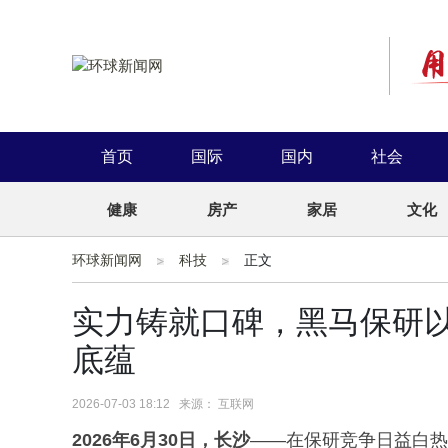
首页
国际
国内
社会
健康
房产
家居
文化
环球新闻网
科技
正文
实力铸就口碑，黑马保研
底蕴
2026-07-03 18:12 来源： 互联网
2026年
6
月
30
日，长沙
——在保研竞争日益白热