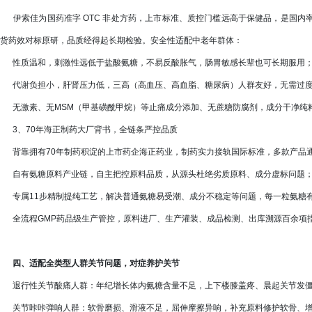
伊索佳为国药准字 OTC 非处方药，上市标准、质控门槛远高于保健品，是国内
货药效对标原研，品质经得起长期检验。安全性适配中老年群体：
性质温和，刺激性远低于盐酸氨糖，不易反酸胀气，肠胃敏感长辈也可长期服用
代谢负担小，肝肾压力低，三高（高血压、高血脂、糖尿病）人群友好，无需过度
无激素、无MSM（甲基磺酰甲烷）等止痛成分添加、无蔗糖防腐剂，成分干净纯
3、70年海正制药大厂背书，全链条严控品质
背靠拥有70年制药积淀的上市药企海正药业，制药实力接轨国际标准，多款产品通过
自有氨糖原料产业链，自主把控原料品质，从源头杜绝劣质原料、成分虚标问题
专属11步精制提纯工艺，解决普通氨糖易受潮、成分不稳定等问题，每一粒氨糖
全流程GMP药品级生产管控，原料进厂、生产灌装、成品检测、出库溯源百余项
四、适配全类型人群关节问题，对症养护关节
退行性关节酸痛人群：年纪增长体内氨糖含量不足，上下楼膝盖疼、晨起关节发僵
关节咔咔弹响人群：软骨磨损、滑液不足，屈伸摩擦异响，补充原料修护软骨、增