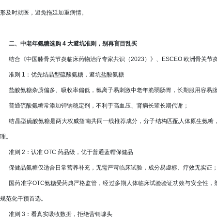
形及时就医，避免拖延加重病情。
二、中老年氨糖选购 4 大避坑准则，别再盲目乱买
结合《中国膝骨关节炎临床药物治疗专家共识（2023）》、ESCEO 欧洲骨关节炎
准则 1：优先结晶型硫酸氨糖，避坑盐酸氨糖
盐酸氨糖杂质偏多、吸收率偏低，氯离子易刺激中老年脆弱肠胃，长期服用容易
普通硫酸氨糖常添加钾钠稳定剂，不利于高血压、肾病长辈长期代谢；
结晶型硫酸氨糖是两大权威指南共同一线推荐成分，分子结构匹配人体原生氨糖，
理。
准则 2：认准 OTC 药品级，优于普通蓝帽保健品
保健品氨糖仅适合日常营养补充，无需严苛临床试验，成分易虚标、疗效无实证
国药准字OTC氨糖受药典严格监管，经过多期人体临床试验验证功效与安全性，
规范化干预首选。
准则 3：看真实吸收数据，拒绝营销噱头