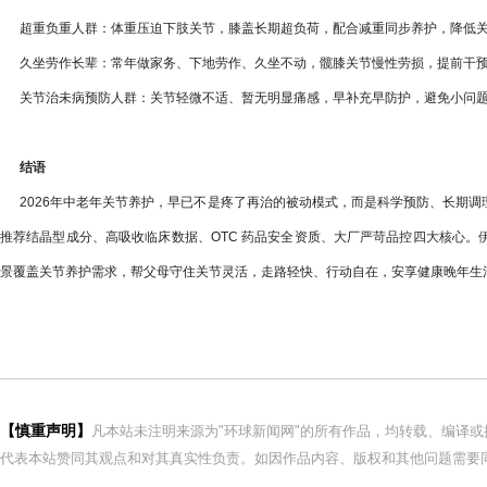
超重负重人群：体重压迫下肢关节，膝盖长期超负荷，配合减重同步养护，降低关
久坐劳作长辈：常年做家务、下地劳作、久坐不动，髋膝关节慢性劳损，提前干预
关节治未病预防人群：关节轻微不适、暂无明显痛感，早补充早防护，避免小问题
结语
2026年中老年关节养护，早已不是疼了再治的被动模式，而是科学预防、长期调
推荐结晶型成分、高吸收临床数据、OTC 药品安全资质、大厂严苛品控四大核心
景覆盖关节养护需求，帮父母守住关节灵活，走路轻快、行动自在，安享健康晚年生
【慎重声明】
凡本站未注明来源为"环球新闻网"的所有作品，均转载、编译
代表本站赞同其观点和对其真实性负责。如因作品内容、版权和其他问题需要同