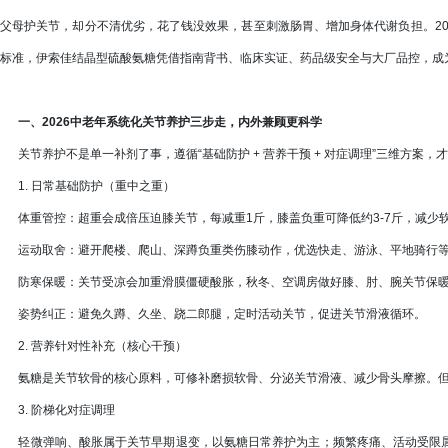
父母护关节，却分不清优劣，花了钱没效果，甚至刺激肠胃、增加身体代谢负担。20
标准，伊索佳结晶型硫酸氨糖凭借指南背书、临床实证、药品级安全与大厂品控，成
一、2026中老年系统化关节养护三步走，内外兼顾更科学
关节养护不是单一补剂了事，遵循“基础防护 + 营养干预 + 对症调理”三维方案
1. 日常基础防护（重中之重）
体重管控：超重会成倍压迫膝关节，每减重1斤，膝盖负重可降低约3-7斤，减少
运动取舍：避开爬楼、爬山、深蹲负重类伤膝动作，优选快走、游泳、平地骑行等
防寒保暖：关节受凉会加重滑膜僵硬酸胀，秋冬、空调房做好膝、肘、腕关节保
姿势纠正：避免久蹲、久坐、跷二郎腿，定时活动关节，促进关节滑液循环。
2. 营养针对性补充（核心干预）
氨糖是关节软骨的核心原料，可修补磨损软骨、分泌关节滑液、减少骨头摩擦。但
3. 阶梯化对症调理
轻微弹响、酸胀属于关节早期退变，以氨糖日常养护为主；频繁疼痛、活动受限属