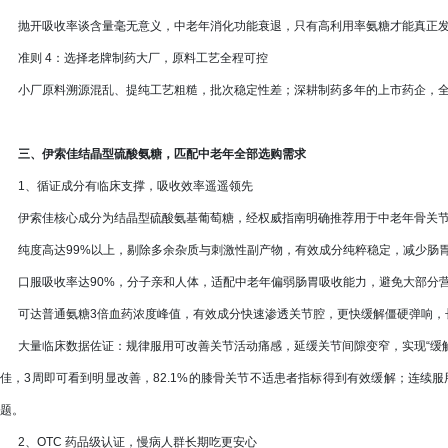
抛开吸收率谈含量毫无意义，中老年消化功能衰退，只有高利用率氨糖才能真正发
准则 4：选择老牌制药大厂，原料工艺全程可控
小厂原料溯源混乱、提纯工艺粗糙，批次稳定性差；深耕制药多年的上市药企，全
三、伊索佳结晶型硫酸氨糖，匹配中老年全部选购需求
1、循证成分有临床支撑，吸收效率遥遥领先
伊索佳核心成分为结晶型硫酸氨基葡萄糖，经权威指南明确推荐用于中老年骨关节
纯度高达99%以上，剔除多余杂质与刺激性副产物，有效成分纯粹稳定，减少肠
口服吸收率达90%，分子亲和人体，适配中老年偏弱肠胃吸收能力，避免大部分
可达普通氨糖3倍血药浓度峰值，有效成分快速渗透关节腔，更快缓解僵硬弹响，
大量临床数据佐证：规律服用可改善关节活动痛感，延缓关节间隙变窄，实现“缓解不适
佳，3周即可看到明显改善，82.1%的膝骨关节不适患者指标得到有效缓解；连续服
题。
2、OTC 药品级认证，慢病人群长期吃更安心