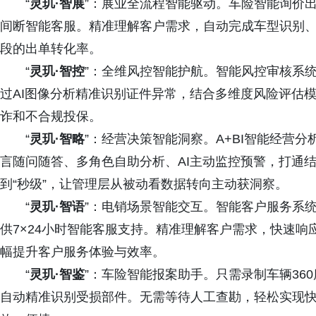
“
灵玑·智展
”：展业全流程智能驱动。车险智能询价出
间断智能客服。精准理解客户需求，自动完成车型识别
段的出单转化率。
“
灵玑·智控
”：全维风控智能护航。智能风控审核系
过AI图像分析精准识别证件异常，结合多维度风险评估
诈和不合规投保。
“
灵玑·智略
”：经营决策智能洞察。A+BI智能经营
言随问随答、多角色自助分析、AI主动监控预警，打通结
到“秒级”，让管理层从被动看数据转向主动获洞察。
“
灵玑·智语
”：电销场景智能交互。智能客户服务系
供7×24小时智能客服支持。精准理解客户需求，快速
幅提升客户服务体验与效率。
“
灵玑·智鉴
”：车险智能报案助手。只需录制车辆36
自动精准识别受损部件。无需等待人工查勘，轻松实现