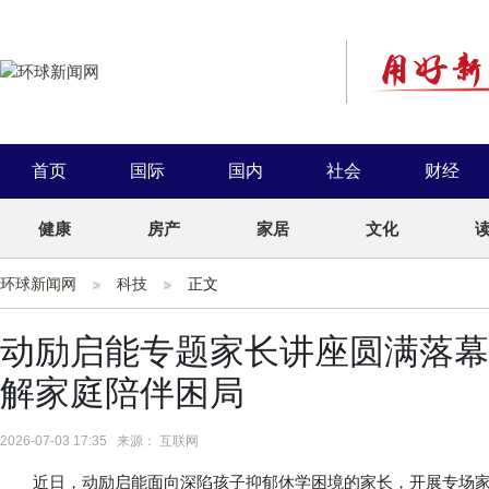
首页
国际
国内
社会
财经
健康
房产
家居
文化
环球新闻网
科技
正文
动励启能专题家长讲座圆满落幕
解家庭陪伴困局
2026-07-03 17:35 来源： 互联网
近日，动励启能面向深陷孩子抑郁休学困境的家长，开展专场家