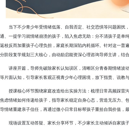
当下不少青少年受情绪低落、自我否定、社交恐惧等问题困扰，
通、一提学习就情绪崩溃的孩子，陷入焦虑无助：分不清孩子是单
返校反而加重孩子心理负担，家庭长期深陷内耗循环。针对这一普
分阶段复学规划三大核心，由动励启能资深心理咨询导师主讲，结
讲座开篇，导师先破除家长认知误区，清晰区分青春期情绪波动与
等片面认知，引导家长客观正视青少年心理困境，放下指责、说教
授课核心环节围绕家庭改造给出实操方法：梳理日常高频踩雷沟通
焦虑情绪如何传递给孩子，指导家长稳定自身心态，营造无压力、包容
导情绪重建亲子信任，再通过微小日常目标帮孩子重拾自我价值，
现场设置互动答疑、家长分享环节，不少家长主动倾诉自家孩子