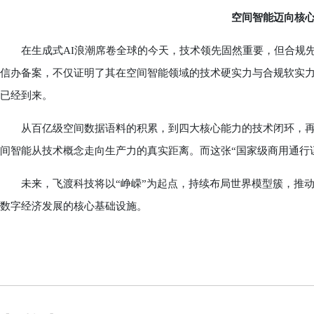
空间智能迈向核心
在生成式AI浪潮席卷全球的今天，技术领先固然重要，但合规先
信办备案，不仅证明了其在空间智能领域的技术硬实力与合规软实
已经到来。
从百亿级空间数据语料的积累，到四大核心能力的技术闭环，再到
间智能从技术概念走向生产力的真实距离。而这张“国家级商用通行
未来，飞渡科技将以“峥嵘”为起点，持续布局世界模型簇，推动
数字经济发展的核心基础设施。