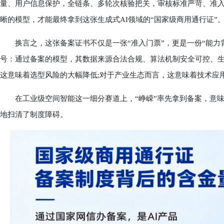
量、用户信息保护，全链条、多轮次核验把关，审核标准严苛、准
晰的模型，才能最终拿到这张生成式AI领域的“国家级商用通行证”
换言之，这张备案证书不仅是一张“准入门票”，更是一份“能力
号：通过备案的模型，其数据来源合法合规、算法机制安全可控、
这意味着选型风险的大幅降低;对于产业生态而言，这意味着技术应
在工业级空间智能这一细分赛道上，“峥嵘”率先拿到备案，意味
地扫清了制度障碍。