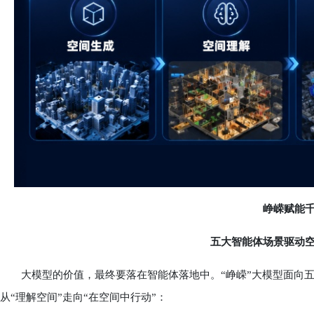
峥嵘赋能
五大智能体场景驱动空
大模型的价值，最终要落在智能体落地中。“峥嵘”大模型面向五
从“理解空间”走向“在空间中行动”：