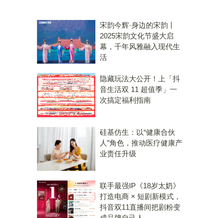
宋韵今辉·身边的宋韵丨
2025宋韵文化节盛大启
幕，千年风雅融入现代生
活
隐藏玩法大公开！上「抖
音生活双 11 超值季」一
次搞定福利指南
硅基仿生：以“健康合伙
人”角色，推动医疗健康产
业责任升级
联手最强IP《18岁太奶》
打造电商 × 短剧新模式，
抖音双11直播间把剧粉变
成品牌自己人