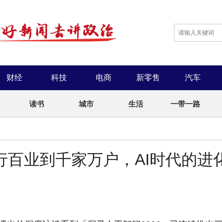
财经
科技
电商
新零售
汽车
读书
城市
生活
一带一路
行百业到千家万户，AI时代的进