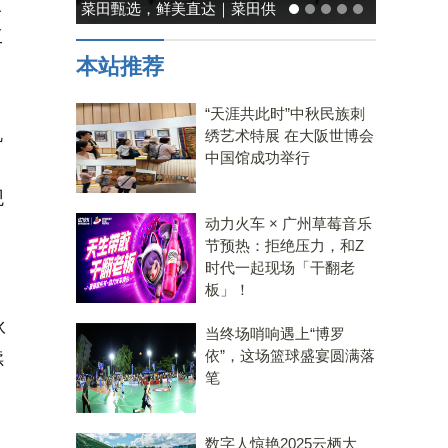
三
能率日式厨房美学：既要此刻
工
温馨，也要未来可期
本站推荐
“天涯共此时”中秋民族刺
机
绣艺术特展 在大阪世博会
中国馆成功举行
观
动力火车 × 广州草莓音乐
节预热：拒绝压力，和Z
时代一起现场「干翻老
板」！
伙
当终场哨响遇上“博罗
依”，这场篮球盛宴圆满落
续
笔
数字人惊艳2025云栖大