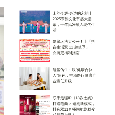
宋韵今辉·身边的宋韵丨
2025宋韵文化节盛大启
幕，千年风雅融入现代生
活
隐藏玩法大公开！上「抖
音生活双 11 超值季」一
次搞定福利指南
硅基仿生：以“健康合伙
人”角色，推动医疗健康产
业责任升级
联手最强IP《18岁太奶》
打造电商 × 短剧新模式，
抖音双11直播间把剧粉变
成品牌自己人