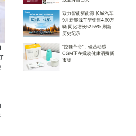
致力智能新能源 长城汽车
9月新能源车型销售4.60万
辆 同比增长52.55% 刷新
历史纪录
“控糖革命”，硅基动感
扫
CGM正在撬动健康消费新
了
市场
腔
门
影
，