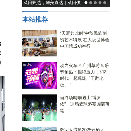
能率日式厨房美学：既要此刻
温馨，也要未来可期
。
本站推荐
“天涯共此时”中秋民族刺
绣艺术特展 在大阪世博会
治
中国馆成功举行
做
面
动力火车 × 广州草莓音乐
节预热：拒绝压力，和Z
时代一起现场「干翻老
板」！
当终场哨响遇上“博罗
依”，这场篮球盛宴圆满落
笔
数字人惊艳2025云栖大