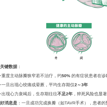
关键数据
：
·
重度主动脉瓣狭窄若不治疗，约
50%
的有症状患者在诊
·
一旦出现心绞痛或晕厥，平均生存期仅
2～3年
·
出现心力衰竭后，生存期往往
不足2年
，猝死风险也显著
好消息是
：一旦成功完成换瓣（如TAVR手术），患者