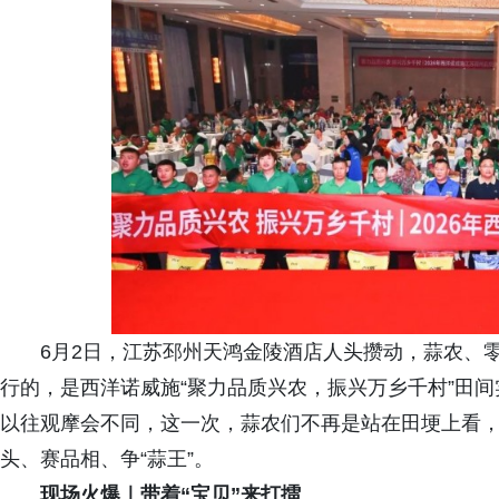
6月2日，江苏邳州天鸿金陵酒店人头攒动，蒜农、零
行的，是西洋诺威施“聚力品质兴农，振兴万乡千村”田间
以往观摩会不同，这一次，蒜农们不再是站在田埂上看
头、赛品相、争“蒜王”。
现场火爆｜带着“宝贝”来打擂