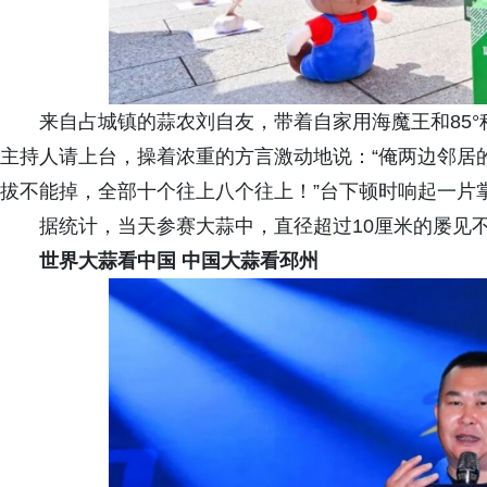
来自占城镇的蒜农刘自友，带着自家用海魔王和85
主持人请上台，操着浓重的方言激动地说：“俺两边邻居
拔不能掉，全部十个往上八个往上！”台下顿时响起一片
据统计，当天参赛大蒜中，直径超过10厘米的屡见不
世界大蒜看中国 中国大蒜看邳州