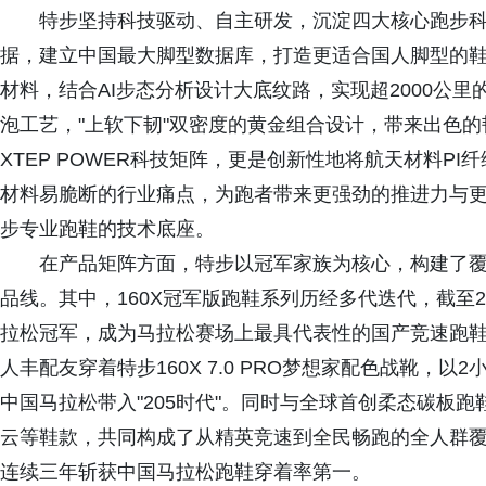
特步坚持科技驱动、自主研发，沉淀四大核心跑步科技：
据，建立中国最大脚型数据库，打造更适合国人脚型的鞋楦；
材料，结合AI步态分析设计大底纹路，实现超2000公里的
泡工艺，"上软下韧"双密度的黄金组合设计，带来出色
XTEP POWER科技矩阵，更是创新性地将航天材料P
材料易脆断的行业痛点，为跑者带来更强劲的推进力与
步专业跑鞋的技术底座。
在产品矩阵方面，特步以冠军家族为核心，构建了
品线。其中，160X冠军版跑鞋系列历经多代迭代，截至20
拉松冠军，成为马拉松赛场上最具代表性的国产竞速跑鞋之
人丰配友穿着特步160X 7.0 PRO梦想家配色战靴，以
中国马拉松带入"205时代"。同时与全球首创柔态碳板跑鞋
云等鞋款，共同构成了从精英竞速到全民畅跑的全人群覆盖。
连续三年斩获中国马拉松跑鞋穿着率第一。